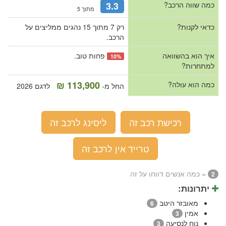
כמה שווה הרכב?
3.3
מתוך 5
כדאי לקנות?
רק 7 מתוך 15 נהגים ממליצים על
הרכב.
איך הוא בהשוואה
פחות טוב.
10%
למתחרות?
113,900 ₪
כמה הוא עולה?
החל מ-
לדגם 2026
רכישת רכב זה
ליסינג לרכב זה
טרייד אין לרכב זה
= כמה אנשים דווחו על זה
2
יתרונות:
מאובזר היטב
6
אמין
3
נוח לנסיעה
3