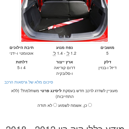
מושבים
נפח מנוע
תיבת הילוכים
5
1.2
ל'
- 1.4
ל'
אוטומטי ו-ידני
דלק
ארץ ייצור
דלתות
דיזל ו-בנזין
דרום קוריאה
4 ו-5
ו-סלובקיה
סיכום מלא של גרסאות הרכב
מעוניין לשדרג לרכב חדש בעסקת
ליסינג פרטי
משתלמת? (ללא
התחייבות)
כן, אשמח לשמוע
לא תודה
מידע כללי קיה ריו 2012 - 2018