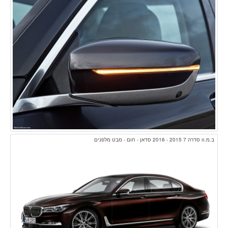
ב.מ.וו סדרה 7 2015 - 2016 סדאן - חום - מבט מלפנים