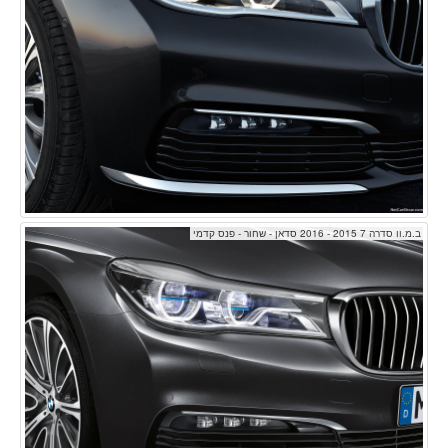
ב.מ.וו סדרה 7 2015 - 2016 סדאן - שחור - פנס קדמי