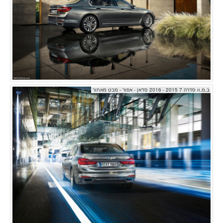
ב.מ.וו סדרה 7 2015 - 2016 סדאן - אפור - מבט מאחור