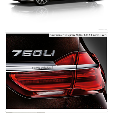
ב.מ.וו סדרה 7 2015 - 2016 סדאן - חום - פנס אחורי