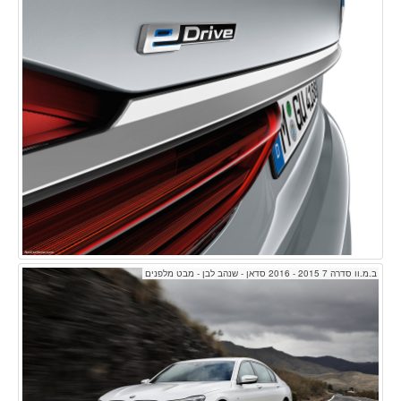
ב.מ.וו סדרה 7 2015 - 2016 סדאן - שנהב לבן - מבט מלפנים