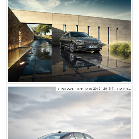
ב.מ.וו סדרה 7 2015 - 2016 סדאן - שחור - מבט מאחור