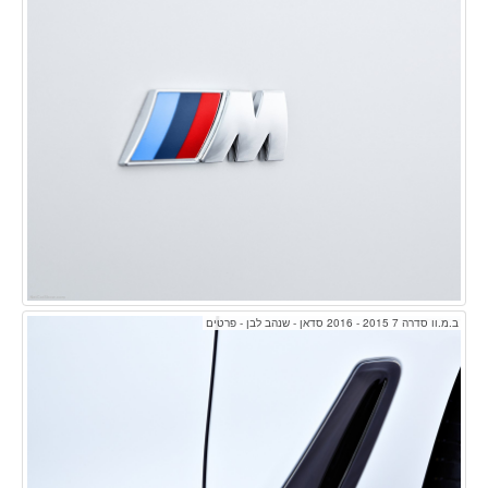
ב.מ.וו סדרה 7 2015 - 2016 סדאן - שנהב לבן - פרטים