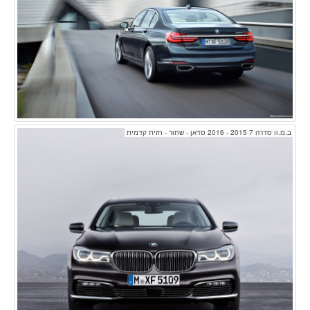
ב.מ.וו סדרה 7 2015 - 2016 סדאן - שחור - חזית קדמית