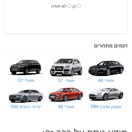
כן
לא תודה
דגמים מתחרים
אאודי A8
אאודי Q7
אאודי Q7
אסטון מרטין DB9
אאודי A8
יונדאי ג'נסיס G90
מידע נוסף על רכב זה: