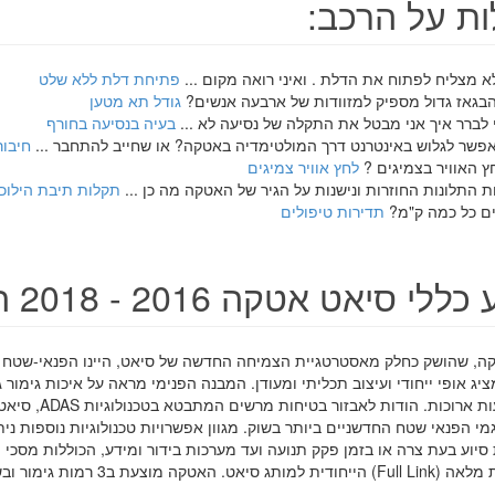
ת על הרכב:
 מצליח לפתוח את הדלת . ואיני רואה מקום ...
פתיחת דלת ללא שלט
בגאז גדול מספיק למזוודות של ארבעה אנשים?
גודל תא מטען
 לברר איך אני מבטל את התקלה של נסיעה לא ...
בעיה בנסיעה בחורף
פשר לגלוש באינטרנט דרך המולטימדיה באטקה? או שחייב להתחבר ...
חיבור
ץ האוויר בצמיגים ?
לחץ אוויר צמיגים
 התלונות החוזרות ונישנות על הגיר של האטקה מה כן ...
תקלות תיבת הילוכ
ים כל כמה ק"מ?
תדירות טיפולים
לי סיאט אטקה 2016 - 2018 החדשה
ה, שהושק כחלק מאסטרטגיית הצמיחה החדשה של סיאט, היינו הפנאי-שטח ה
ג אופי ייחודי ועיצוב תכליתי ומעודן. המבנה הפנימי מראה על איכות גימו
גם מנסיעות ארוכות.
גמי הפנאי שטח החדשניים ביותר בשוק. מגוון אפשרויות טכנולוגיות נוספות ני
הקישוריות מלאה (Full Link) הייחודית למות