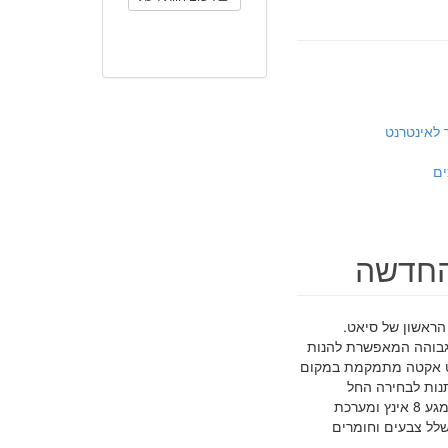
 לאינטרנט
ים
ראשון של סיאט.
ר גבוהה המאפשרת להנות
 הודות לאבזור בטיחות מרשים המתבטא בטכנולוגיות ADAS, סיאט אקטה מתמקמת במקום
תנות לבחירה החל
ממערכות סיוע בעת צרה או בזמן פקק תנועה ועד מערכות בידור ומידע, הכוללות מסכי מגע 8 אינץ ומערכת
ג סיאט. האטקה מוצעת ב3 רמות גימור ובשלל צבעים וחומרים