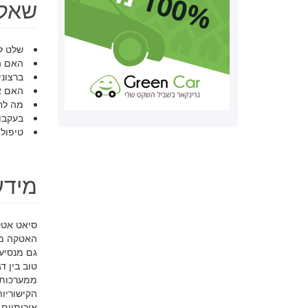
שאלו
שלט לא
האם ה
ברצוני
האם א
מה לח
בעקבות
טיפול
מידע כל
סיאט אטק
האטקה מצי
טוב בין ד
איכותיים.