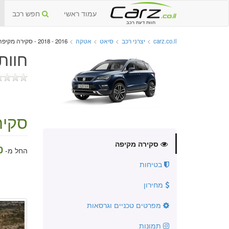
עמוד ראשי
חפש רכב
חוות דעת רכב
carz.co.il
>
יצרני רכב
>
סיאט
>
אטקה
>
2016 - 2018 - סקירה מקיפה
חוות
סקיר
סקירה מקיפה
₪
החל מ-
בטיחות
מחירון
מפרטים טכניים וגרסאות
תמונות