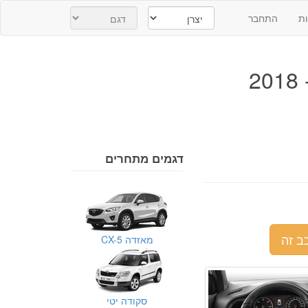
ת
התחבר
דגמים מתחרים
ב זה
מאזדה CX-5
סקודה יטי