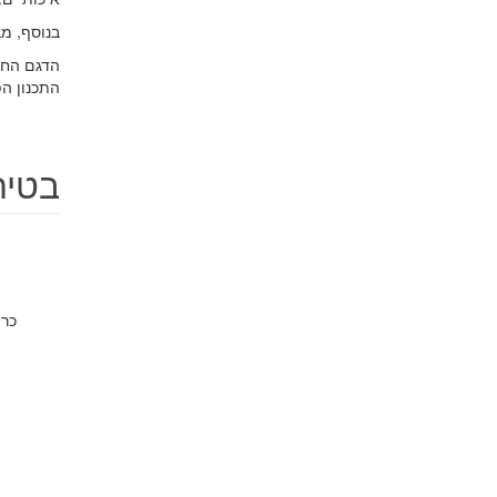
בנוסף, מבחינת value-for-money האטקה בהחלט מרש
התכנון ה
בטיחות 
כרי