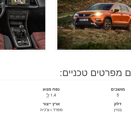
ם מפרטים טכניים:
מושבים
נפח מנוע
5
1.4
ל'
דלק
ארץ ייצור
בנזין
ספרד ו-צ'כיה