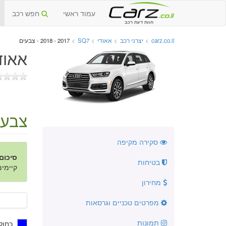
עמוד ראשי
חפש רכב
חוות דעת רכב
carz.co.il
>
יצרני רכב
>
אאודי
>
SQ7
>
2017 - 2018 - צבעים
אאודי SQ7 החדשה 17
צבעי
סקירה מקיפה
סיכום
בטיחות
קיימים 1 צבעי
מחירון
מפרטים טכניים וגרסאות
תמונות
כחול