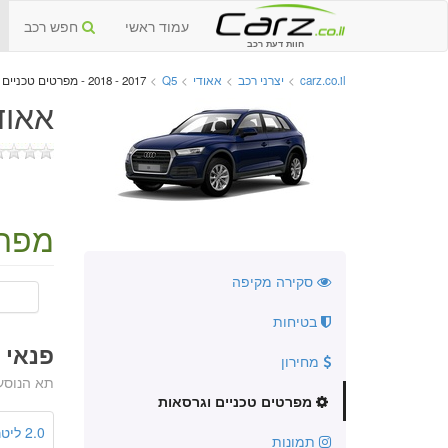
עמוד ראשי
חפש רכב
חוות דעת רכב
carz.co.il
>
יצרני רכב
>
אאודי
>
Q5
>
2017 - 2018 - מפרטים טכניים וגרסאות
אאודי Q5 החדשה 17
מפרט
סקירה מקיפה
בטיחות
פנאי שטח
מחירון
תא הנוסע
מפרטים טכניים וגרסאות
2.0 ליטר
תמונות