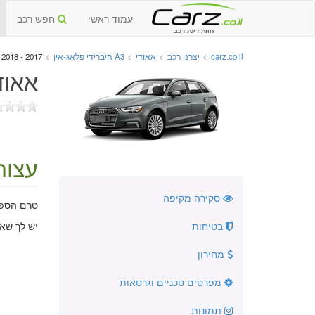
עמוד ראשי
חפש רכב
חוות דעת רכב
carz.co.il
>
יצרני רכב
>
אאודי
>
A3 היברידי פלאג-אין
>
2017 - 2018 - עצות לפני רכישה
אאודי A3 היברידי פלאג-אין הח
עצות
סקירה מקיפה
טרם הספקנ
בטיחות
יש לך שא
מחירון
מפרטים טכניים וגרסאות
תמונות