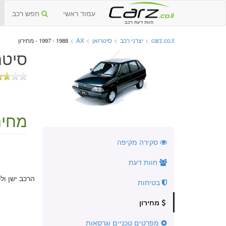
עמוד ראשי
חפש רכב
חוות דעת רכב
carz.co.il
>
יצרני רכב
>
סיטרואן
>
AX
>
1988 - 1997 - מחירון
סיטרואן AX יד ש
מחירו
סקירה מקיפה
חוות דעת
הרכב ישן ול
בטיחות
מחירון
מפרטים טכניים וגרסאות