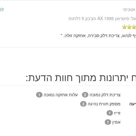
אנונימי
לפני 15 שנ
על:
סיטרואן AX 1996 הצ'בק 5 דלתות
יף לנהוג, צריכת דלק סבירה, אחזקה זולה. "
ח יתרונות מתוך חוות הדעת:
צריכת דלק נמוכה
עלות אחזקה נמוכה
1
2
יעה
מספק חווית נהיגה
2
זריז
1
אמין
1