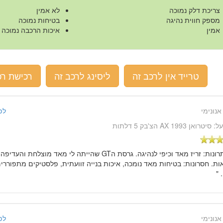
צריכת דלק נמוכה
לא אמין
מספק חווית נהיגה
בטיחות נמוכה
אמין
איכות הרכבה נמוכה
טרייד אין לרכב זה
ליסינג לרכב זה
רכישת רכ
אנונימי
לפני 15 שנ
על:
סיטרואן AX 1993 הצ'בק 5 דלתות
" יתרונות: זריז מאד וכיפי לנהיגה. גרסת הGT שהייתה לי מאד מ
ת. חסרונות: בטיחות מאד נומכה, איכות בנייה זוועתית, פלסטיקים מתפוררים,
 "
אנונימי
לפני 15 שנ