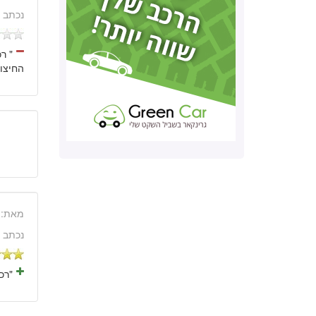
נכתב 
החיצונ
מאת:
נכתב 
"רכ