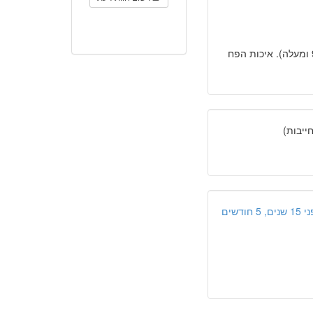
" רכב עם אין סוף בעיות. חומרים עלובים, הדשבורד מתפרק (טופל ררק בדגמי 92 ומעלה). איכות הפח
יבות)
ים, 5 חודשים