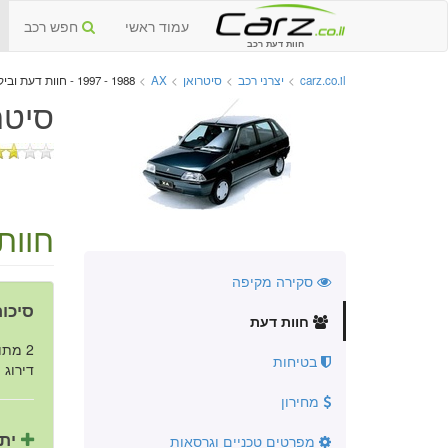
עמוד ראשי
חפש רכב
חוות דעת רכב
carz.co.il
>
יצרני רכב
>
סיטרואן
>
AX
>
1988 - 1997 - חוות דעת וביקורות
סיטרואן AX יד ש
חוות
סקירה מקיפה
סיכום
חוות דעת
2 מתוך 4 נהגים ממליצים על הרכב.
בטיחות
דירוג ה
מחירון
יתר
מפרטים טכניים וגרסאות