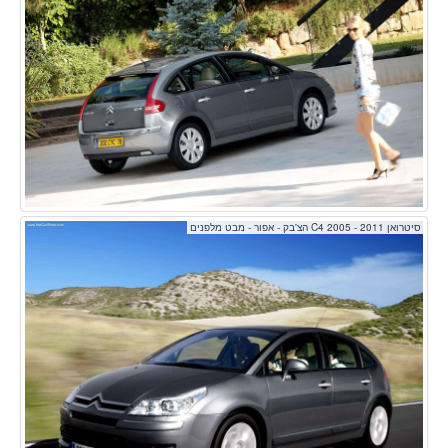
סיטרואן C4 2005 - 2011 הצ'בק - אפור - מבט מלפנים