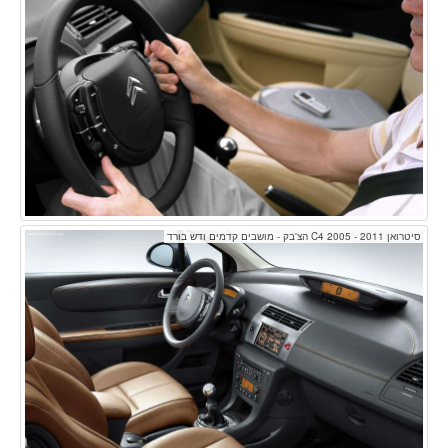
סיטרואן C4 2005 - 2011 הצ'בק - מושבים קדמים ודש בורד