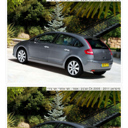
סיטרואן C4 2005 - 2011 הצ'בק - אפור - חצי אחורי חצי צידי