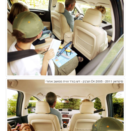
סיטרואן C4 2005 - 2011 הצ'בק - דש בורד זווית ממושב אחורי