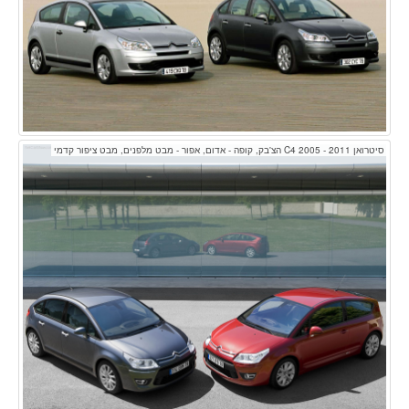
סיטרואן C4 2005 - 2011 הצ'בק, קופה - אדום, אפור - מבט מלפנים, מבט ציפור קדמי