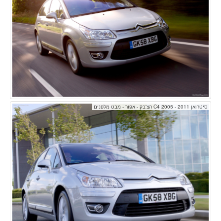
סיטרואן C4 2005 - 2011 הצ'בק - אפור - מבט מלפנים