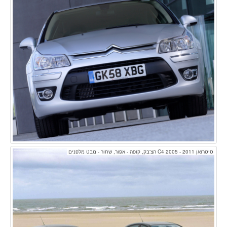
סיטרואן C4 2005 - 2011 הצ'בק, קופה - אפור, שחור - מבט מלפנים