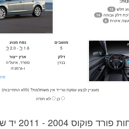
ות:
וע חלש
15
יכת דלק גבוהה
14
וצה איטית
8
מושבים
נפח מנוע
5
1.6
ל'
- 2.0
ל'
דלק
ארץ ייצור
בנזין
ספרד, איטליה
ו-גרמניה
סיכ
מעוניין לבצע עסקת טרייד אין משתלמת? (ללא התחייבות)
כן
לא תודה
ורד פוקוס 2004 - 2011 יד שנייה