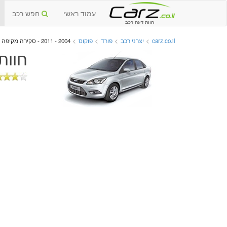
עמוד ראשי
חפש רכב
חוות דעת רכב
carz.co.il
>
יצרני רכב
>
פורד
>
פוקוס
>
2004 - 2011 - סקירה מקיפה
חוות