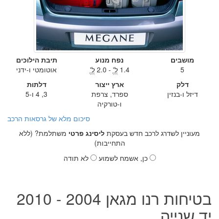
מושבים
נפח מנוע
תיבת הילוכים
5
1.4
ל'
- 2.0
ל'
אוטומטי ו-ידני
דלק
ארץ ייצור
דלתות
דיזל ו-בנזין
ספרד, צרפת
3, 4 ו-5
ו-טורקיה
סיכום מלא של גרסאות הרכב
מעוניין לשדרג לרכב חדש בעסקת
ליסינג פרטי
משתלמת? (ללא
התחייבות)
כן, אשמח לשמוע
לא תודה
בטיחות רנו מגאן 2004 - 2010
יד שנייה