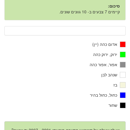
סיכום:
קיימים 7 צבעים ב- 10 גוונים שונים.
אדום כהה (יין)
ירוק, ירוק כהה
אפור, אפור כהה
שנהב לבן
בז
כחול, כחול בהיר
שחור
יש לך שאלה על סיטרואן קסארה פיקאסו 2001 - 2007 יד שנייה?