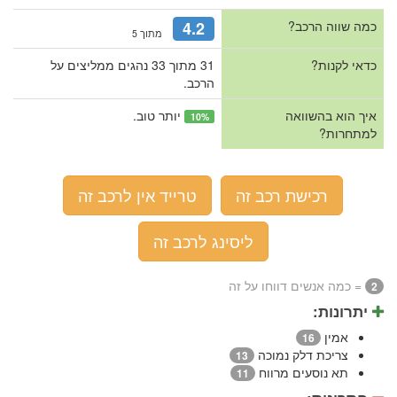
כמה שווה הרכב?
4.2
מתוך 5
כדאי לקנות?
31 מתוך 33 נהגים ממליצים על
הרכב.
איך הוא בהשוואה
יותר טוב.
10%
למתחרות?
רכישת רכב זה
טרייד אין לרכב זה
ליסינג לרכב זה
= כמה אנשים דווחו על זה
2
יתרונות:
אמין
16
צריכת דלק נמוכה
13
תא נוסעים מרווח
11