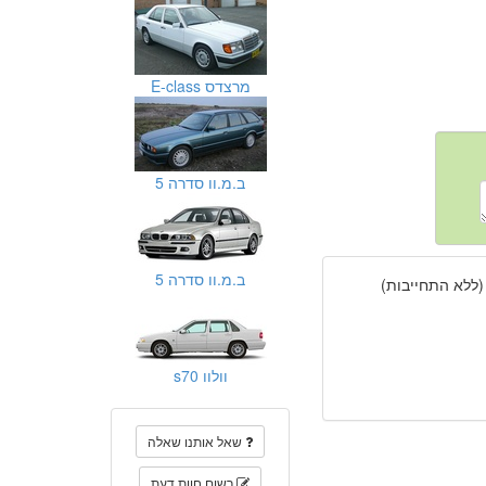
מרצדס E-class
ב.מ.וו סדרה 5
ב.מ.וו סדרה 5
(ללא התחייבות)
וולוו s70
שאל אותנו שאלה
רשום חוות דעת