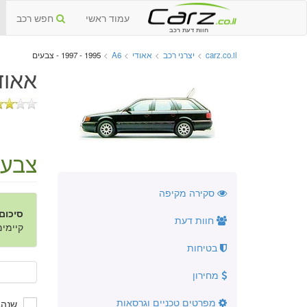
עמוד ראשי
חפש רכב
חוות דעת רכב
carz.co.il
>
יצרני רכב
>
אאודי
>
A6
>
1995 - 1997 - צבעים
אאודי A6 יד שנייה 5
צבעי
סקירה מקיפה
סיכום
חוות דעת
קיימים 3 צבעי
בטיחות
מחירון
מפרטים טכניים וגרסאות
שנהב