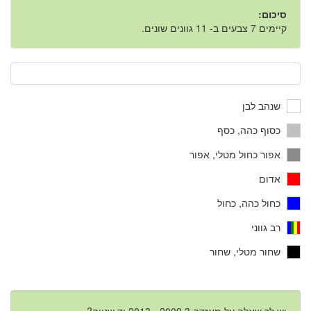
סיכום:
קיימים 7 צבעים ב- 11 גוונים שונים.
שנהב לבן
כסוף כהה, כסף
אפור כחול מטלי, אפור
אדום
כחול כהה, כחול
רב גווני
שחור מטלי, שחור
יש לך שאלה על מאזדה 3 2009 - 2013 יד שנייה?