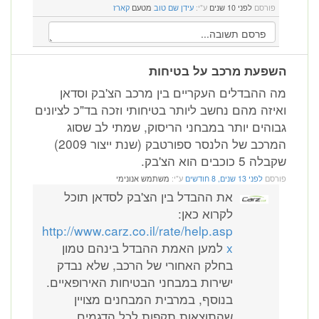
פורסם
לפני 10 שנים
ע"י:
עידן שם טוב
מטעם
קארז
השפעת מרכב על בטיחות
מה ההבדלים העקריים בין מרכב הצ'בק וסדאן
ואיזה מהם נחשב ליותר בטיחותי וזכה בד"כ לציונים
גבוהים יותר במבחני הריסוק, שמתי לב שסוג
המרכב של הלנסר ספורטבק (שנת ייצור 2009)
שקבלה 5 כוכבים הוא הצ'בק.
פורסם
לפני 13 שנים, 8 חודשים
ע"י:
משתמש אנונימי
את ההבדל בין הצ'בק לסדאן תוכל
לקרוא כאן:
http://www.carz.co.il/rate/help.asp
x
למען האמת ההבדל בינהם טמון
בחלק האחורי של הרכב, שלא נבדק
ישירות במבחני הבטיחות האירופאיים.
בנוסף, במרבית המבחנים מצויין
שהתוצאות תקפות לכל הדגמים