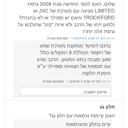
שלום, האם לנסר החדשה שנת 2008 גרסת
LIMITED מגיעה עם מערכת של JVC או
ROCKFORD? והאם יש ספוילר או לא בהכרח?
(למען זיהוי של הרכב ולא איזה "קיט" שהולבש על
גרסת זולה יותר)
פורסם
לפני 14 שנים, 6 חודשים
ע"י:
משתמש אנונימי
בדגם לימיטד מותקנת מערכת שמע
של רוקפוד הכוללת 9 רמקולים כולל
סאב מובנה בתא המטען. הרכב מגיע
עם תוספות של חצאיות וספויילר ע״פ
הזמנת הלקוח.
פורסם
לפני 13 שנים, 3 חודשים
ע"י:
משתמש אנונימי
חלון גג
האם קיימות גרסאות עם חלון גג?
קיים בחלק מהגרסאות