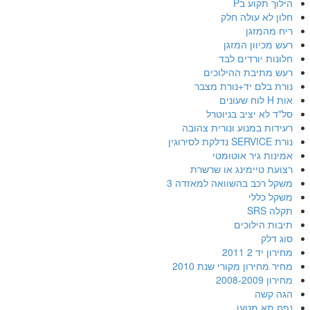
הילוך תקוע בP
חלון לא עולה חלק
ריח מהמזגן
רעש מכיוון המזגן
חלונות יורדים לבד
רעש מתיבת ההילוכים
נורת בלם יד+נורת מצבר
אות H לוח שעונים
סל"ד לא יציב בניוטרל
רעידות במנוע ונורית צהובה
נורת SERVICE נדלקת לסירוגין
אמינות גיר אוטומטי
רצועת טיימינג או שרשרת
משקל רכב בהשוואה למאזדה 3
משקל כללי
תקלה SRS
תיבות הילוכים
סוג דלק
מחירון יד 2 2011
מחיר מחירון מקורי שנת 2010
מחירון 2008-2009
הגה קשה
נפח תא מטען