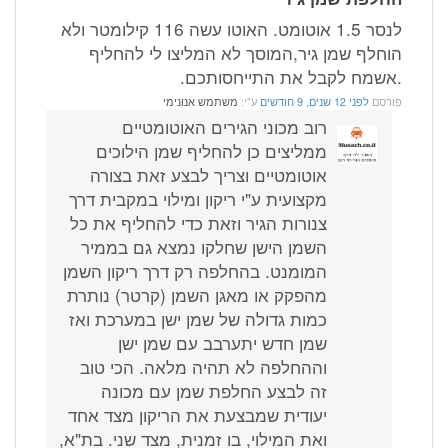
לנסר 1.5 אוטומט. האוטו עשה 116 קילומטר ולא
הוחלף שמן גיר,המוסך לא המליצו לי להחליף
.אשמח לקבל את התייחסותכם.
פורסם
לפני 12 שנים, 9 חודשים
ע"י:
משתמש אנונימי
רוב מכוני הגירים האוטומטיים
ממליצים כן להחליף שמן הילוכים
אוטומטיים וצריך לבצע זאת בצורה
מקצועית ע"י ריקון ומילוי במקבית דרך
צנורות הגיר וזאת כדי להחליף את כל
השמן הישן שחלקו נמצא גם בממיר
המומנט. בהחלפה רק דרך ריקון השמן
מהפקק או מאגן השמן (קרטר) נותרת
כמות גדולה של שמן ישן במערכת ואז
שמן חדש יתערבב עם שמן ישן
וההחלפה לא תהיה מלאה. הכי טוב
זה לבצע החלפת שמן עם מכונה
יעודית שמבצעת את הריקון מצד אחד
ואת המילוי, בו זמנית, מצד שני. בת"א,