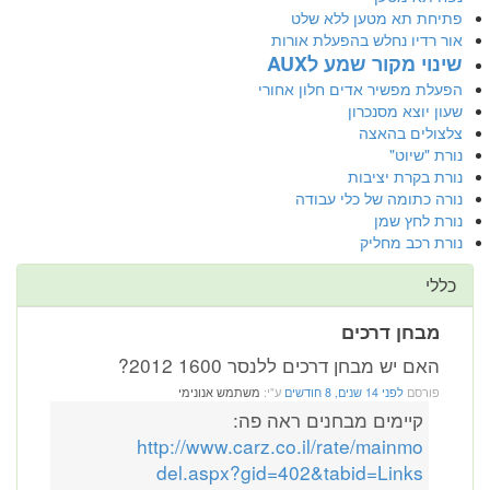
פתיחת תא מטען ללא שלט
אור רדיו נחלש בהפעלת אורות
שינוי מקור שמע לAUX
הפעלת מפשיר אדים חלון אחורי
שעון יוצא מסנכרון
צלצולים בהאצה
נורת "שיוט"
נורת בקרת יציבות
נורה כתומה של כלי עבודה
נורת לחץ שמן
נורת רכב מחליק
כללי
מבחן דרכים
האם יש מבחן דרכים ללנסר 1600 2012?
פורסם
לפני 14 שנים, 8 חודשים
ע"י:
משתמש אנונימי
קיימים מבחנים ראה פה:
http://www.carz.co.il/rate/mainmo
del.aspx?gid=402&tabid=Links