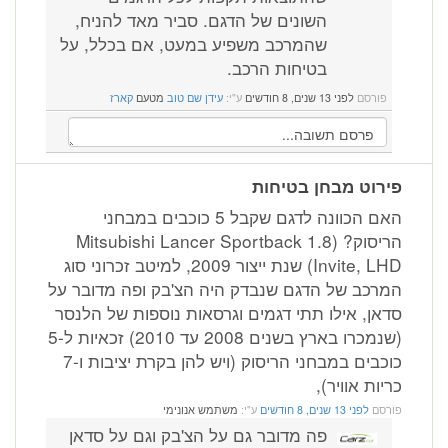
השונים של הדגם. סביר מאד להניח,
שהמרכב משפיע במעט, אם בכלל, על
בטיחות הרכב.
פורסם
לפני 13 שנים, 8 חודשים
ע"י:
עידן שם טוב
מטעם
קארז
פירוט מבחן בטיחות
האם הכוונה לדגם שקבל 5 כוכבים במבחני
הריסוק? (Mitsubishi Lancer Sportback 1.8
Invite, LHD) שנת ייצור 2009, למיטב זכרוני סוג
המרכב של הדגם שנבדק היה הצ'בק ופה מדובר על
סדאן, אילו תתי דגמים וגרסאות נוספות של הלנסר
(שנמכרו בארץ בשנים 2008 עד 2010) זכאיות ל-5
כוכבים במבחני הריסוק (ויש להן בקרת יציבות ו-7
כריות אוויר),
פורסם
לפני 13 שנים, 8 חודשים
ע"י:
משתמש אנונימי
פה מדובר גם על הצ'בק וגם על סדאן