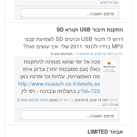
חברת ליסינג
התקנת חיבור USB וקורא SD
דרוש לי חיבור USB וכרטיס SD לשמיעת קבצי
MP3 ברדיו ללנסר 2011 שלי. איך עושים זאת?
פורסם
לפני 13 שנים, 8 חודשים
ע"י:
משתמש אנונימי
פנה אל יוסי שהוא מומחה להתקנות
כאלו (וגם מסובכות יותר) ובדוק איתו
מה האפשרויות, עלויות וכו' ופרטיו כאן:
http://www.musach.co.il/details.as
p?id=723
בהצלחה ובברכה - רפי לין
פורסם
לפני 13 שנים, 8 חודשים
ע"י:
רפי לין
מטעם
האתר לחיפוש מוסכים
ושרותי רכב
אבזור LIMITED