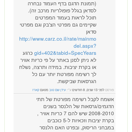
(תמונת הדגם בדף העמוד נבחרה
לסדאן בגלל פופולריות מרכב זה).
תוכל לראות בעמוד המפרטים
שקיימים גם מפרטי הצ'בק וגם מפרטי
סדאן
http://www.carz.co.il/rate/mainmo
del.aspx?
gid=402&tabid=SpecYears
כרגע
לא ניתן לסנן באתר על פי כריות אוויר
או בקרת יציבות. במידה ותרצה, נשלח
לך רשימה מפורטת יותר עם כל
הגרסאות שביקשת.
פורסם
לפני 13 שנים, 8 חודשים
ע"י:
עידן שם טוב
מטעם
קארז
אשמח לקבל רשימה מפורטת של תתי
הדגמים/גרסאות של הלנסר בשנים
2008-2010 שיש להם 7 כריות אוויר ,
בקרת יציבות וזכאיות ל-5 כוכבים
במבחני הריסוק, ובפרט האם הלנסר