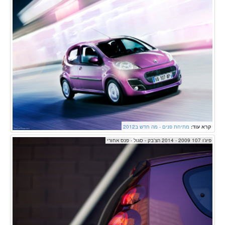
קרא עוד:
מתיחת פנים - מה חדש ב2012
פיג'ו 107 2009 - 2014 הצ'בק - סגול - פנס אחורי