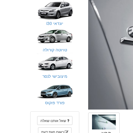
יונדאי i30
טויוטה קורולה
מיצובישי לנסר
פורד פוקוס
שאל אותנו שאלה
רשום חוות דעת