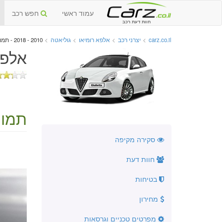
עמוד ראשי
חפש רכב
חוות דעת רכב
carz.co.il
>
יצרני רכב
>
אלפא רומיאו
>
גוליאטה
>
2010 - 2018 - תמונות
אלפא 
תמונ
סקירה מקיפה
חוות דעת
בטיחות
מחירון
מפרטים טכניים וגרסאות