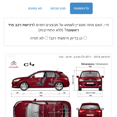
כל התמונות
מבט מבחוץ
תא נוסעים
היי, האם אתה מעוניין לשמוע על מבצעים חמים ל
רכישת רכב מיד
ראשונה
? (ללא התחייבות)
כן בדיוק חיפשתי רכב!
לא תודה
סיטרואן C4 2011 - 2016 הצ'בק - אדום - טכני