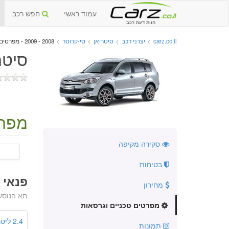
עמוד ראשי
חפש רכב
חוות דעת רכב
carz.co.il
>
יצרני רכב
>
סיטרואן
>
סי-קרוסר
>
2008 - 2009 - מפרטים טכניים וגרסאות
סיטרוא
מפרט
סקירה מקיפה
בטיחות
פנאי שטח
מחירון
תא הנוסע
מפרטים טכניים וגרסאות
2.4 ליטר
תמונות