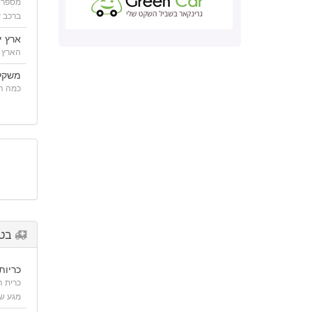
מספר 
ברכב ע
ארץ י
הארץ 
משקל
כמה הר
בטי
כריות 
כרית 
מגע של