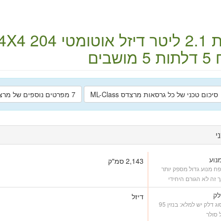
ליטר
דיזל
אוטומטי
4X4
204 כ"ס
5 דלתות
5 מושבים
סיכום טכני של כל גרסאות מרצדס ML-Class
7 מפרטים נוספים של מרצדס ML-Class
י
נוע
2,143 סמ"ק
פח מנוע גדול מספק יותר
ך זה לא הגורם היחידי
לק
דיזל
איזה סוג דלק יש למלא: בנזין 95
ל סולר