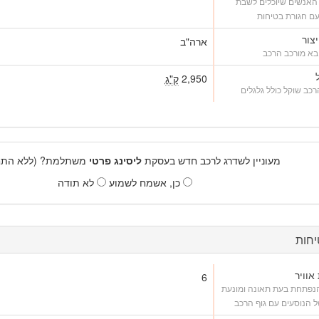
האנשים שיוכלים לשבת
ם חגורת בטיחות
יצור
ארה"ב
בא מורכב הרכב
2,950
ק"ג
כב שוקל כולל גלגלים
מעוניין לשדרג לרכב חדש בעסקת
ליסינג פרטי
משתלמת? (ללא התחי
כן, אשמח לשמוע
לא תודה
חות
אוויר
6
הנפתחת בעת תאונה ומונעת
 הנוסעים עם גוף הרכב