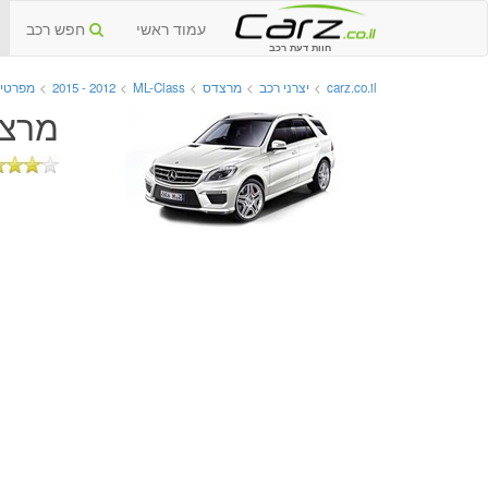
עמוד ראשי
חפש רכב
חוות דעת רכב
carz.co.il
>
יצרני רכב
>
מרצדס
>
ML-Class
>
2012 - 2015
>
מפרטים
מרצדס ML-Class יד ש