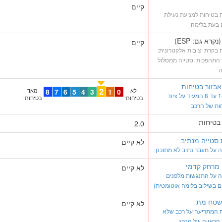
קיים
בטיחות למניעת נעילת
 בעת בלימה
קיים
בקרת יציבות אלקטרונית:
 התהפכות וסטייה ממסלול
ה
בזור בטיחות
2
לא
0
1
3
4
5
6
7
8
מאד
ציון מ-1 עד 8 המעיד על ציוד
בטיחותי
בטיחותי
ות של הרכב
 בטיחות
2.0
סטייה מנתיב
לא קיים
על מעבר נתיב לא מתוכנן
 מרחק קדמי
לא קיים
 על התנגשות מלפנים
ם בשילוב בלימה אוטומטית)
 שטח מת
לא קיים
 המתריעה על רכב שלא
הראייה של הנהג