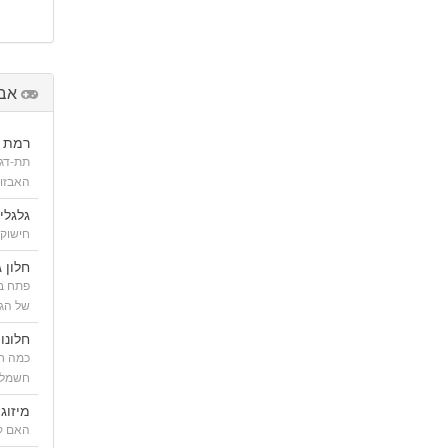
אבז
רמת ג
תת-דג
האבזור
גלגלי
חישוקי
חלון ג
פתח בג
של הגג
חלונו
כמה חל
חשמלי
מיזוג 
האם קי