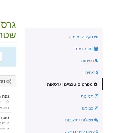
גרסת 2.1 
שטח
סקירה מקיפה
חוות דעת
בטיחות
מחירון
טכנ
מפרטים טכניים וגרסאות
תמונות
נפח מ
לרוב נ
צבעים
כוח, א
סוג ד
שאלות ותשובות
או דיז
עצות לפני רכישה