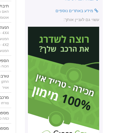
תיבת 
מידע באתרים נוספים
האם הח
אוטומ
עשוי גם לעניין אותך:
הנעה
X4
המנוע
X2
המנוע
הספק
הכוח ה
טורבו
התקן ה
אוויר
מרכב
צורתו 
מספר
כמה כנ
מספר