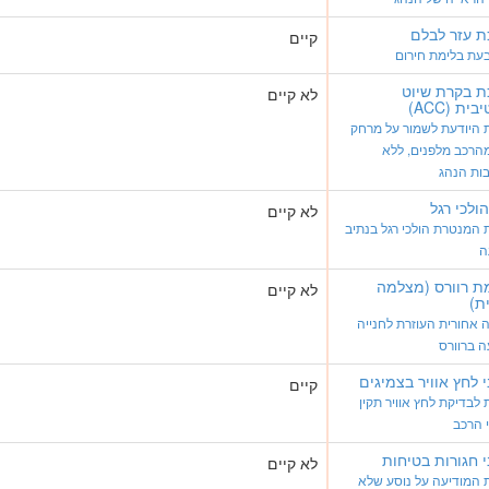
 עזר לבלם
קיים
עת בלימת חירום
 בקרת שיוט
לא קיים
ית (ACC)
 היודעת לשמור על מרחק
הרכב מלפנים, ללא
ות הנהג
הולכי רגל
לא קיים
המנטרת הולכי רגל בנתיב
ה
ת רוורס (מצלמה
לא קיים
ת)
אחורית העוזרת לחנייה
ה ברוורס
י לחץ אוויר בצמיגים
קיים
לבדיקת לחץ אוויר תקין
 הרכב
י חגורות בטיחות
לא קיים
 המודיעה על נוסע שלא