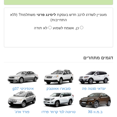
מעוניין לשדרג לרכב חדש בעסקת
ליסינג פרטי
משתלמת? (ללא
התחייבות)
כן, אשמח לשמוע
לא תודה
דגמים מתחרים
יונדאי סנטה פה
סובארו אאוטבק
אינפיניטי g37
ב.מ.וו X6
טויוטה לנד קרוזר פרדו
פורד אדג'