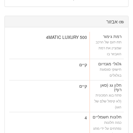
אבזור
רמת גימור
500 4MATIC LUXURY
תת-דגם של הרכב
שמציין את רמת
האבזור בו
גלגלי מגנזיום
קיים
חישוקי סגסוגת
בגלגלים
חלון גג (סאן
קיים
רוף)
פתח בגג המכונית
(לא קיפול שלם של
הגג)
חלונות חשמליים
4
כמה חלונות
נפתחים על ידי מתג