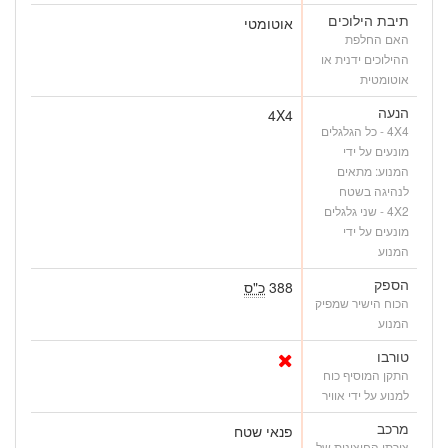
תיבת הילוכים
אוטומטי
האם החלפת
ההילוכים ידנית או
אוטומטית
הנעה
4X4
4X4 - כל הגלגלים
מונעים על ידי
המנוע: מתאים
לנהיגה בשטח
4X2 - שני גלגלים
מונעים על ידי
המנוע
הספק
388
כ"ס
הכוח הישיר שמפיק
המנוע
טורבו
התקן המוסיף כוח
למנוע על ידי אוויר
מרכב
פנאי שטח
צורתו החיצונית של