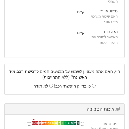
חשמלי
מיזוג אוויר
קיים
האם קיימת מערכת
מיזוג אוויר
הגה כוח
קיים
מאפשר לסובב את
ההגה בקלות
היי, האם אתה מעוניין לשמוע על מבצעים חמים ל
רכישת רכב מיד
ראשונה
? (ללא התחייבות)
כן בדיוק חיפשתי רכב!
לא תודה
איכות הסביבה
זיהום אוויר
15
זיהום
זיהום
14
13
12
11
10
9
8
7
6
5
4
3
2
1
מזערי
מרבי
ציון מ-1 עד 15 ככל