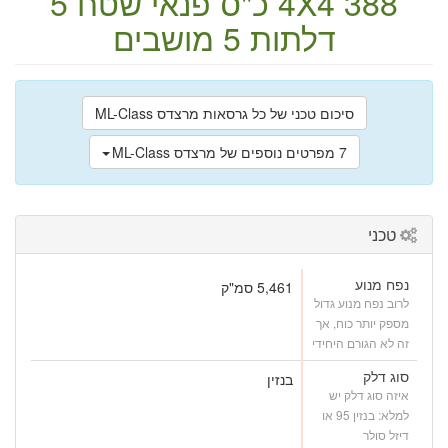
388 כ"ס
4X4
פנאי שטח
5
דלתות
5 מושבים
סיכום טכני של כל גרסאות מרצדס ML-Class
7 מפרטים נוספים של מרצדס ML-Class
טכני
נפח מנוע
5,461 סמ"ק
לרוב נפח מנוע גדול
מספק יותר כוח, אך
זה לא הגורם היחידי
סוג דלק
בנזין
איזה סוג דלק יש
למלא: בנזין 95 או
דיזל סולר