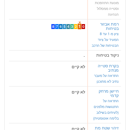
מונעת התהפכות
וסטייה ממסלול
הנהיגה
רמת אבזור
1
8
7
6
5
4
3
2
0
בטיחות
ציון מ-1 עד 8
המעיד על ציוד
הבטיחות של הרכב
ניקוד בטיחות
-
בקרת סטייה
לא קיים
מנתיב
התראה על מעבר
נתיב לא מתוכנן
חיישן מרחק
לא קיים
קדמי
התראה על
התנגשות מלפנים
(לעיתים בשילוב
בלימה אוטומטית)
זיהוי שטח מת
לא קיים