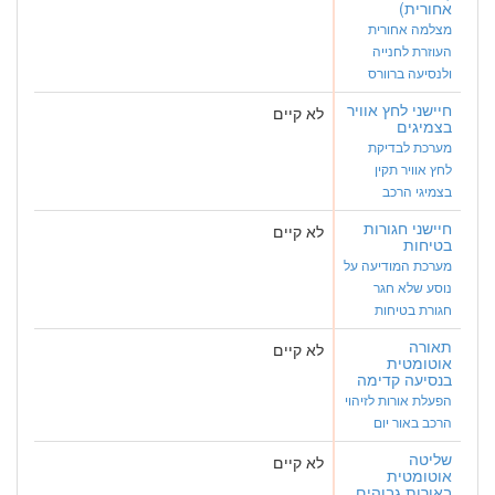
אחורית)
מצלמה אחורית
העוזרת לחנייה
ולנסיעה ברוורס
חיישני לחץ אוויר
לא קיים
בצמיגים
מערכת לבדיקת
לחץ אוויר תקין
בצמיגי הרכב
חיישני חגורות
לא קיים
בטיחות
מערכת המודיעה על
נוסע שלא חגר
חגורת בטיחות
תאורה
לא קיים
אוטומטית
בנסיעה קדימה
הפעלת אורות לזיהוי
הרכב באור יום
שליטה
לא קיים
אוטומטית
באורות גבוהים