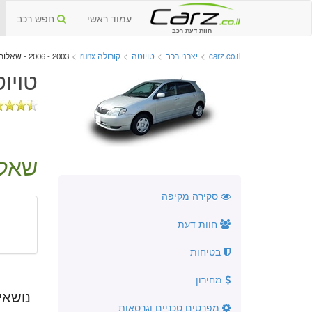
עמוד ראשי
חפש רכב
חוות דעת רכב
carz.co.il
>
יצרני רכב
>
טויוטה
>
קורולה runx
>
2003 - 2006 - שאלות ותשובות
טויוטה קורו
שאלו
סקירה מקיפה
חוות דעת
בטיחות
מחירון
נושאי
מפרטים טכניים וגרסאות