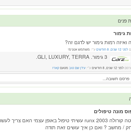
 פנים
ת גימור
 ואיזה רמות גימור יש לדגם זה?
ם
לפני 12 שנים, 8 חודשים
ע"י:
משתמש אנונימי
3 גימור. GLI, LUXURY, TERRA.
רסם
לפני 12 שנים, 8 חודשים
ע"י:
עידן שם טוב
מטעם
קארז
וס מונה טיפולים
טויוטה קורולה runx 2003 עשיתי טיפול באופן עצמי האם צרי
ק / מחשב ? ואם כן איך עושים זאת תודה