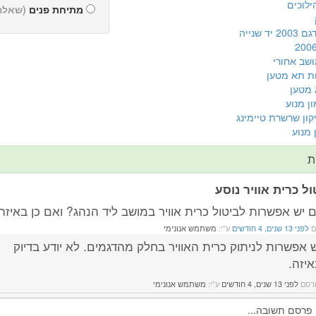
ילוכים
מתיחת פנים
(שאלה
יד שנייה
ושב אחורי
ת תא מטען
 מטען
ון מנוע
קון שרשרת טיימינג
 מנוע
ת
ול כרית אוויר נוסע
 יש אפשרות לביטול כרית אוויר במושב ליד הנהג? ואם כן באיזה
ם
לפני 13 שנים, 4 חודשים
ע"י:
משתמש אנונימי
ש אפשרות לניתוק כרית האוויר בחלק מהדגמים. לא יודע בדיוק
איזה.
רסם
לפני 13 שנים, 4 חודשים
ע"י:
משתמש אנונימי