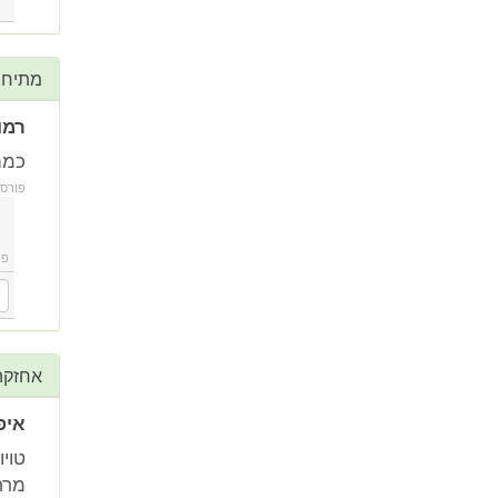
מתיחת
רמו
כמה
פורס
פו
אחזקה
איפ
מרח