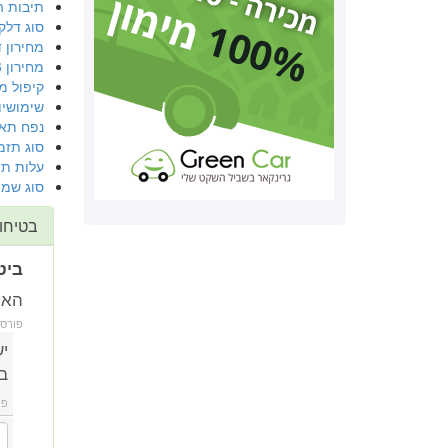
תיבות ה
סוג דלק
מחירון דגם 2003 
מחירון 2006
קיפול מ
שימושיו
נפח תא
סוג תזמ
עלות תי
סוג שמן
בטיחו
ביט
האם
פורס
י
ב
פו