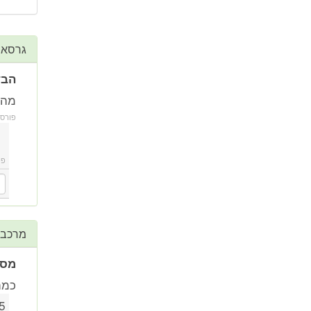
גרסאו
הבד
מה ה
פורס
פו
מרכב
מספ
כמה
5