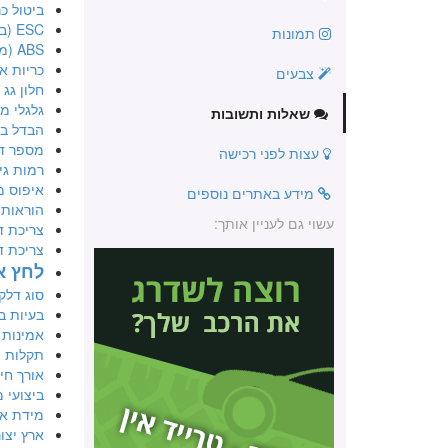
ביטול כר
ESC (בקרת יציבות אלקטרונית)
תמונות
ABS (מערכת למניעת נעילה בבלימה)
כריות או
צבעים
חלון גג
גלגלי מג
שאלות ותשובות
הבדל בין
מספר ד
עצות לפני רכישה
רמות גי
איפוס מ
מידע באתרים נוספים
הוראות 
עשוי גם לעניין אותך:
צריכת ד
צריכת ד
לחץ אווי
סוג דלק
בעיות ב
אמינות 
תקלות ת
אורך חיי
ביצועי מ
מידת או
ארץ יצו