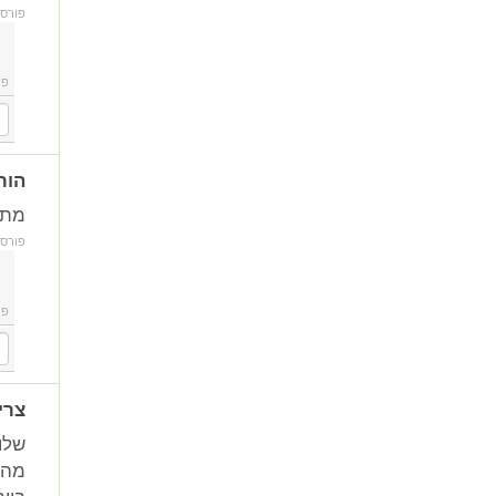
פורס
פו
הור
מתי
פורס
פו
צרי
מה 
ביות