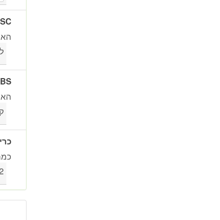
ESC (בקרת יציבות א
האם
ל
ABS (מערכת למניעת נע
האם 
ק
כרי
כמה
2 ו-