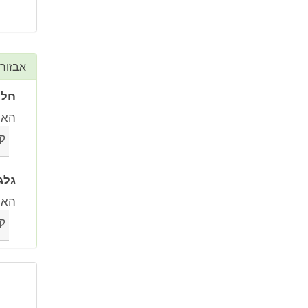
אבזור
חלו
האם
ק
גלג
האם
ק