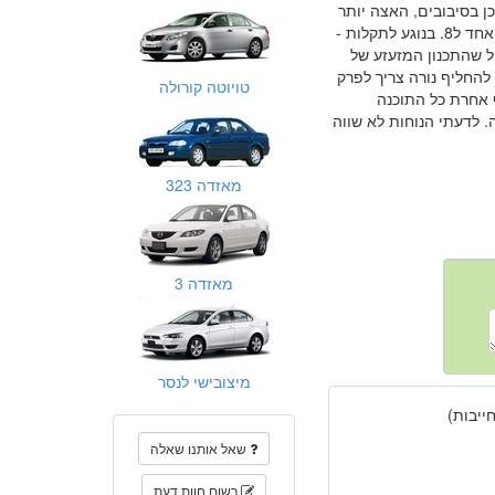
ן בסיבובים, האצה יותר
איטית מסוס ועגלה, בזבזן דלק לא קטן: במקרה הטוב אחד ל10-11 בנסיעות בתוך העיר אחד ל8. בנוגע לתקלות -
ל שהתכנון המזעזע של
להחליף נורה צריך לפרק
טויוטה קורולה
ף אחרת כל התוכנה
או באלקטרוניקה עולה מינימום 2000 שקל במורשה. לדעתי הנוחות לא שווה
מאזדה 323
מאזדה 3
מיצובישי לנסר
יבות)
שאל אותנו שאלה
רשום חוות דעת