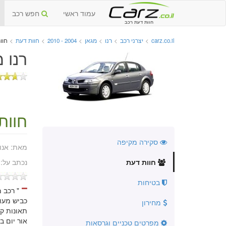
עמוד ראשי
חפש רכב
חוות דעת רכב
carz.co.il
>
יצרני רכב
>
רנו
>
מגאן
>
2004 - 2010
>
חוות דעת
>
חוות ד
רנו מגא
חוות
סקירה מקיפה
מאת:
אנו
חוות דעת
נכתב על:
בטיחות
" רכב 
כביש מעול
מחירון
תאונות ק
מפרטים טכניים וגרסאות