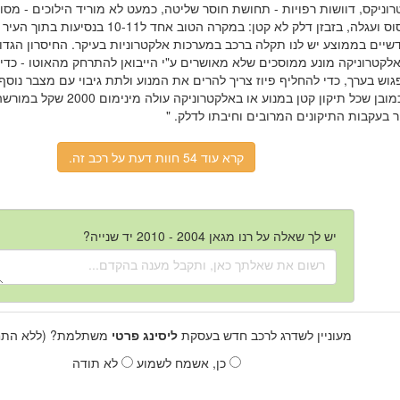
וניקס, דוושות רפויות - תחושת חוסר שליטה, כמעט לא מוריד הילוכים - מסוכ
שיים בממוצע יש לנו תקלה ברכב במערכות אלקטרוניות בעיקר. החיסרון הגדו
לקטרוניקה מונע ממוסכים שלא מאושרים ע"י הייבואן להתרחק מהאוטו - כדי 
וש בערך, כדי להחליף פיוז צריך להרים את המנוע ולתת גיבוי עם מצבר נוס
נמחקת. כמובן שכל תיקון קטן במנוע 
 בעקבות התיקונים המרובים וחיבתו לדלק. "
קרא עוד 54 חוות דעת על רכב זה.
יש לך שאלה על רנו מגאן 2004 - 2010 יד שנייה?
מעוניין לשדרג לרכב חדש בעסקת
ליסינג פרטי
משתלמת? (ללא התחי
כן, אשמח לשמוע
לא תודה