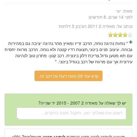
מאת:
יוני
לפני 14 שנים, 8 חודשים
נכתב על:
מאזדה 2 2011 הצ'בק 5 דלתות
" נוחות נהיגה נוחה, הרכב זריז ומאיץ מהר.נהיגה יציבה גם במהירות
גבוהה. עיצוב פנים בינוני,תצוגת רדיו קטנה ולא נוחה. הרכב מרווח יחסית
עם תא מטען גדול.צריכת דלק בינונית. רכב קטן- פתרון טוב לנהיגה
עירונית אך עם מרווח של רכב בגודל בינוני. "
קרא עוד 29 חוות דעת על רכב זה.
יש לך שאלה על מאזדה 2 2007 - 2015 יד שנייה?
מעוניין לשדרג לרכב חדש בעסקת
ליסינג פרטי
משתלמת? (ללא