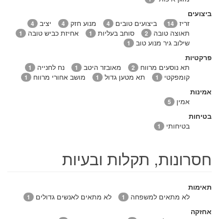
ביצועים
זריז
ביצועים טובים
מנוע חזק
יציב
4
4
4
14
תאוצה טובה
סוחב בעליות
אחיזת כביש טובה
1
1
2
שילוב גיר מנוע טוב
1
פרקטיות
תא נוסעים מרווח
מאובזר היטב
נח לחנייה
1
1
2
קומפקטי
תא מטען גדול
מושב אחורי מרווח
1
1
1
אמינות
אמין
5
בטיחות
בטיחותי
1
חסרונות, תקלות ובעיות
תאימות
לא מתאים למשפחה
לא מתאים לאנשים גדולים
1
1
אחזקה