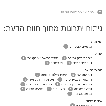
= כמה אנשים דווחו על זה
2
ניתוח יתרונות מתוך חוות הדעת:
תאימות
מתאים לצעירים
1
אחזקה
צריכת דלק נמוכה
מחיר רכישה אטרקטיבי
1
5
טיפולים זולים
קל למכור
1
1
נוחות נסיעה
נוח לנסיעה
תיבת הילוכים נוחה
2
8
התנהגות כביש טובה
מספק חווית נהיגה
1
1
נוח לנסיעה בין עירונית
נוח לנהיגה עירונית
1
1
נסיעה שקטה
היגוי טוב
נסיעה חלקה
1
1
1
מושב נהג נוח
1
איכות ייצור
מזגן איכותי
1