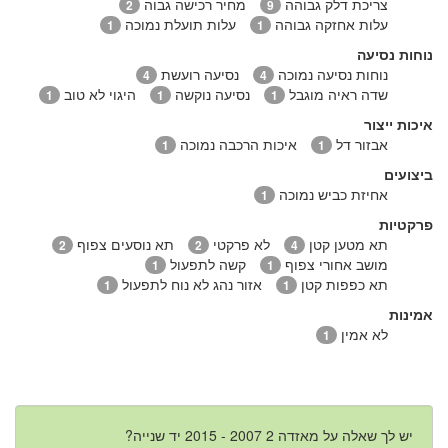
צריכת דלק גבוהה
מחיר רכישה גבוה
2
9
עלות אחזקה גבוהה
עלות תועלת נמוכה
1
1
נוחות נסיעה
נוחות נסיעה נמוכה
נסיעה רועשת
4
4
שדה ראיה מוגבל
נסיעה נוקשה
היגוי לא טוב
1
1
1
איכות ייצור
אבזור דל
איכות הרכבה נמוכה
1
1
ביצועים
אחיזת כביש נמוכה
1
פרקטיות
תא מטען קטן
לא פרקטי
תא נוסעים צפוף
2
2
4
מושב אחורי צפוף
קשה לתפעול
1
1
תא כפפות קטן
אזור נהג לא נוח לתפעול
1
1
אמינות
לא אמין
1
יש לך שאלה על מאזדה 2 2007 - 2015 יד שנייה?