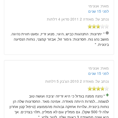
מאת:
אנונימי
לפני 15 שנים
נכתב על:
מאזדה 2 2011 סדאן 4 דלתות
" יתרונות: התנהגות כביש..היגוי, מנוע זריז, ומעט חווית נהיגה.
מושב נהג נוח. חסרונות: גימור זול, אבזור קמצני, נוחות הנסיעה
בינונית. "
מאת:
אנונימי
לפני 15 שנים
נכתב על:
מאזדה 2 2010 הצ'בק 5 דלתות
" נהנה ממנה בגדול כי היא זריזה יציבה ועושה טוב
לנשמה...למרות היותה מאזדה. אמינה מאד. החסרונות שלה הן
נוחות בינונית..עלויות אחזקה גבוהות מהממוצע (טיפול קטן אחרון
עלה לי 500 שקל). גם ממליץ וגם לא ממליץ..תלוי בצרכים. אך
היא שונה ממאזדה 3 באופי שלה. לטוב ולרע. "