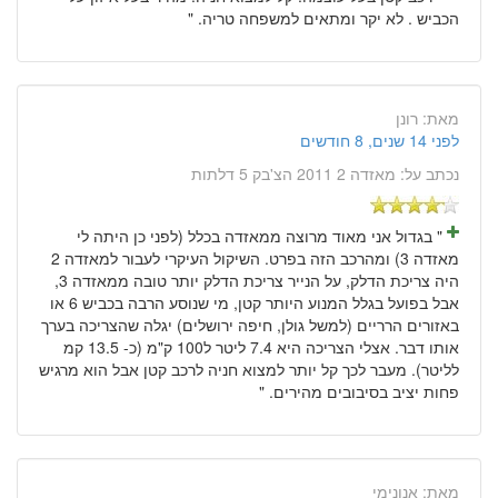
הכביש . לא יקר ומתאים למשפחה טריה. "
מאת:
רונן
לפני 14 שנים, 8 חודשים
נכתב על:
מאזדה 2 2011 הצ'בק 5 דלתות
" בגדול אני מאוד מרוצה ממאזדה בכלל (לפני כן היתה לי
מאזדה 3) ומהרכב הזה בפרט. השיקול העיקרי לעבור למאזדה 2
היה צריכת הדלק, על הנייר צריכת הדלק יותר טובה ממאזדה 3,
אבל בפועל בגלל המנוע היותר קטן, מי שנוסע הרבה בכביש 6 או
באזורים הרריים (למשל גולן, חיפה ירושלים) יגלה שהצריכה בערך
אותו דבר. אצלי הצריכה היא 7.4 ליטר ל100 ק"מ (כ- 13.5 קמ
לליטר). מעבר לכך קל יותר למצוא חניה לרכב קטן אבל הוא מרגיש
פחות יציב בסיבובים מהירים. "
מאת:
אנונימי