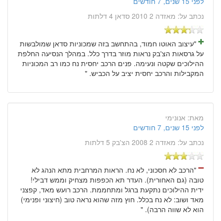
לפני 15 שנים, 7 חודשים
נכתב על:
מאזדה 2 2010 סדאן 4 דלתות
"עיצוב האוטו חמוד, בהתחשב בזה שמכוניות סדאן שמולבשות
על גרסאות הצ'בק נראות מוזר בדרך כלל. במהלך הנסיעה החלפת
ההילוכים שקטה ונעימה. פנים הרכב יחסית נח כמו רב המכוניות
המקבילות והרכב יחסית יציב על הכביש. "
מאת:
אנונימי
לפני 15 שנים, 7 חודשים
נכתב על:
מאזדה 2 2008 הצ'בק 5 דלתות
"הרכב לא חסכוני, לא נח. הראות המרחבית מתא הנהג לא
טובה (גם האחורית). העדר תא הכפפות מצחיק וממש דבילי!
ידית ההילוכים נתקעת ברגל ומתחממת. הרכב רועש מאד, קפצני
מאד ושוב: לא נח בכלל. חוץ מזה שהוא נראה טוב (חיצוני ופנימי)
הוא לא שווה הרבה). "