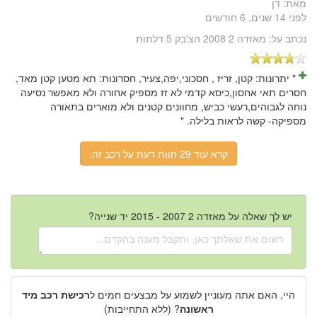
מאת:
דן
לפני 14 שנים, 6 חודשים
נכתב על:
מאזדה 2 2008 הצ'בק 5 דלתות
" יתרונות: קטן, זריז , חסכוני,יפה,צעיר, חסרונות: תא מטען קטן מאד,
חסרים תאי אחסון,כיסא קדמי לא זז מספיק אחורה ולא מאפשר נסיעה
נוחה לגבוהים,רעשי כביש, מחוונים קטנים ולא מוארים בתאורה
מספיקה- קשה לראות בלילה. "
קרא עוד 29 חוות דעת על רכב זה.
יש לך שאלה על מאזדה 2 2007 - 2015 יד שנייה?
היי, האם אתה מעוניין לשמוע על מבצעים חמים ל
רכישת רכב מיד
ראשונה
? (ללא התחייבות)