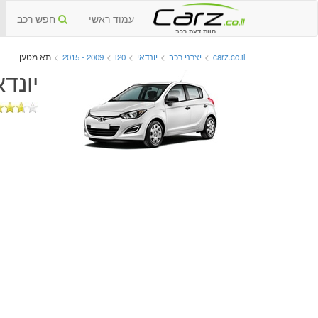
עמוד ראשי
חפש רכב
חוות דעת רכב
carz.co.il
>
יצרני רכב
>
יונדאי
>
i20
>
2009 - 2015
>
תא מטען
יונדאי i20 יד שנייה 