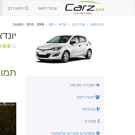
עמוד ראשי
חפש רכב
חוות דעת רכב
carz.co.il
>
יצרני רכב
>
יונדאי
>
i20
>
2009 - 2015 - תמונות
יונדאי i20 יד שנייה 
תמונ
סקירה מקיפה
חוות דעת
בטיחות
מחירון
מפרטים טכניים וגרסאות