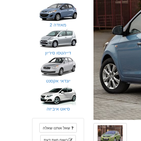
מאזדה 2
דייהטסו סיריון
יונדאי אקסנט
סיאט איביזה
שאל אותנו שאלה
רשום חוות דעת