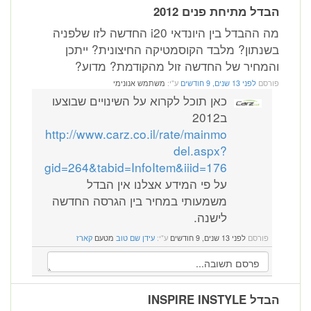
דל מתיחת פנים 2012
מה ההבדל בין היונדאי i20 החדשה לזו שלפניה
נתון? מלבד הקוסמטיקה החיצונית? ייתכן
מחיר של החדשה זול מהקודמת? מדוע?
רסם
לפני 13 שנים, 9 חודשים
ע"י:
משתמש אנונימי
כאן תוכל לקרוא על השינויים שבוצעו
ב2012
http://www.carz.co.il/rate/mainmo
del.aspx?
gid=264&tabid=InfoItem&iiid=176
על פי המידע אצלנו אין הבדל
משמעותי במחיר בין הגרסה החדשה
לישנה.
פורסם
לפני 13 שנים, 9 חודשים
ע"י:
עידן שם טוב
מטעם
קארז
INSPIRE INSTYL