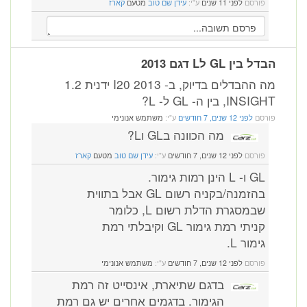
פורסם
לפני 11 שנים
ע"י:
עידן שם טוב
מטעם
קארז
 בין GL לL דגם 2013
מה ההבדלים בדיוק, ב- I20 2013 ידנית 1.2
INS, בין ה- GL ל- L?
רסם
לפני 12 שנים, 7 חודשים
ע"י:
משתמש אנונימי
מה הכוונה בGL וL?
פורסם
לפני 12 שנים, 7 חודשים
ע"י:
עידן שם טוב
מטעם
קארז
GL ו- L הינן רמות גימור.
בהזמנה/בקניה רשום GL אבל בתווית
שבמסגרת הדלת רשום L, כלומר
קניתי רמת גימור GL וקיבלתי רמת
גימור L.
פורסם
לפני 12 שנים, 7 חודשים
ע"י:
משתמש אנונימי
בדגם שתיארת, אינסייט זה רמת
הגימור. בדגמים אחרים יש גם רמת