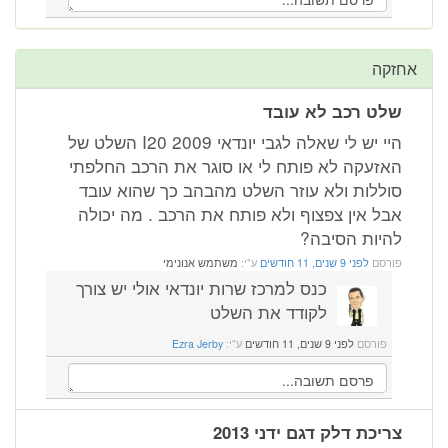
קה
ט רכב לא עובד
היי יש לי שאלה לגבי יונדאי I20 2009 השלט של
זעקה לא פותח לי או סוגר את הרכב החלפתי
ללות ולא עוזר השלט מהבהב כך שהוא עובד
ל אין צפצוף ולא פותח את הרכב . מה יכולה
יות הסיבה?
רסם
לפני 9 שנים, 11 חודשים
ע"י:
משתמש אנונימי
כנס למרכז שרות יונדאי אולי יש צורך
לקודד את השלט
פורסם
לפני 9 שנים, 11 חודשים
ע"י:
Ezra Jerby
יכת דלק דגם ידני 2013