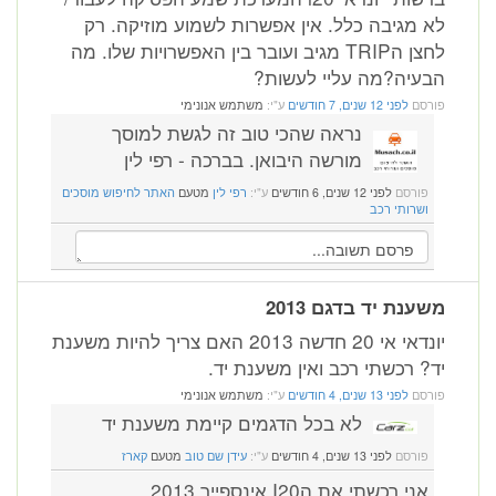
 מגיבה כלל. אין אפשרות לשמוע מוזיקה. רק
לחצן הTRIP מגיב ועובר בין האפשרויות שלו. מה
עיה?מה עליי לעשות?
רסם
לפני 12 שנים, 7 חודשים
ע"י:
משתמש אנונימי
נראה שהכי טוב זה לגשת למוסך
מורשה היבואן. בברכה - רפי לין
פורסם
לפני 12 שנים, 6 חודשים
ע"י:
רפי לין
מטעם
האתר לחיפוש מוסכים
ושרותי רכב
ענת יד בדגם 2013
יונדאי אי 20 חדשה 2013 האם צריך להיות משענת
? רכשתי רכב ואין משענת יד.
רסם
לפני 13 שנים, 4 חודשים
ע"י:
משתמש אנונימי
לא בכל הדגמים קיימת משענת יד
פורסם
לפני 13 שנים, 4 חודשים
ע"י:
עידן שם טוב
מטעם
קארז
אני רכשתי את הI20 אינספייר 2013