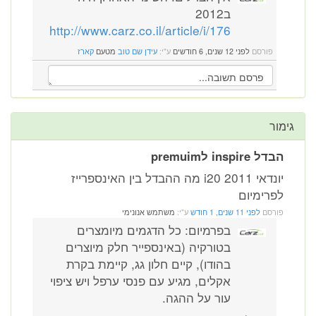
ב2012
http://www.carz.co.il/article/i/176
פורסם
לפני 12 שנים, 6 חודשים
ע"י:
עידן שם טוב
מטעם
קארז
ר
inspir לpremuim
יונדאי i20 2011 מה ההבדל בין האינספרייז
רימיום
רסם
לפני 11 שנים, 1 חודש
ע"י:
משתמש אנונימי
בפרמיום: כל הדגמים מיומצרים
בטורקיה (באינספייר חלק מיוצרים
בהודו), קיים חלון גג, קיימת בקרת
אקלים, מגיע עם פנסי ערפל ויש ציפוי
עור על ההגה.