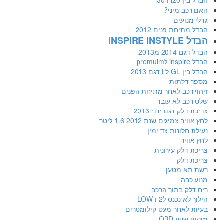
כב מיני?
נועים
תיחת פנים 2012
INSPIR
201 מ2013
p
 דגם 2013
דלתות
 רכב לאחר מתיחת הפנים
כב לא עובד
לק דגם ידני 2013
 צמיגים שנת 2012 1.6 ליטר
חלונות צד ימין
ויר
דלק עירונית
 דלק
א מטען
כבה
לק בתוך הרכב
 נכנס ל2 ו LOW
 לאחר מעט קילומטרים
קע OBD