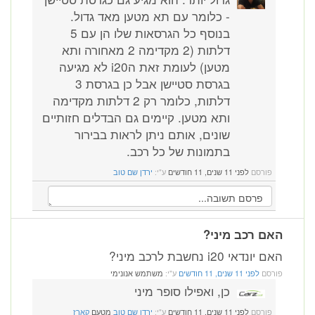
- כלומר עם תא מטען מאד גדול.
בנוסף כל הגרסאות שלו הן עם 5
דלתות (2 מקדימה 2 מאחורה ותא
מטען) לעומת זאת הi20 לא מגיעה
בגרסת סטיישן אבל כן בגרסת 3
דלתות, כלומר רק 2 דלתות מקדימה
ותא מטען. קיימים גם הבדלים חזותיים
שונים, אותם ניתן לראות בבירור
בתמונות של כל רכב.
פורסם
לפני 11 שנים, 11 חודשים
ע"י:
ירדן שם טוב
ם רכב מיני?
ונדאי i20 נחשבת לרכב מיני?
רסם
לפני 11 שנים, 11 חודשים
ע"י:
משתמש אנונימי
כן, ואפילו סופר מיני
פורסם
לפני 11 שנים, 11 חודשים
ע"י:
ירדן שם טוב
מטעם
קארז