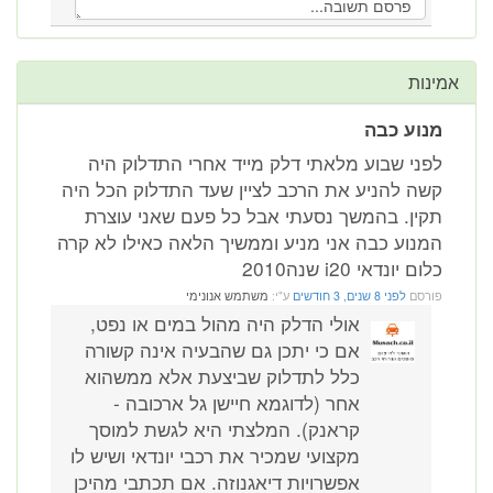
ות
וע כבה
ני שבוע מלאתי דלק מייד אחרי התדלוק היה
ה להניע את הרכב לציין שעד התדלוק הכל היה
ין. בהמשך נסעתי אבל כל פעם שאני עוצרת
נוע כבה אני מניע וממשיך הלאה כאילו לא קרה
 יונדאי i20 שנה2010
רסם
לפני 8 שנים, 3 חודשים
ע"י:
משתמש אנונימי
אולי הדלק היה מהול במים או נפט,
אם כי יתכן גם שהבעיה אינה קשורה
כלל לתדלוק שביצעת אלא ממשהוא
אחר (לדוגמא חיישן גל ארכובה -
קראנק). המלצתי היא לגשת למוסך
מקצועי שמכיר את רכבי יונדאי ושיש לו
אפשרויות דיאגנוזה. אם תכתבי מהיכן