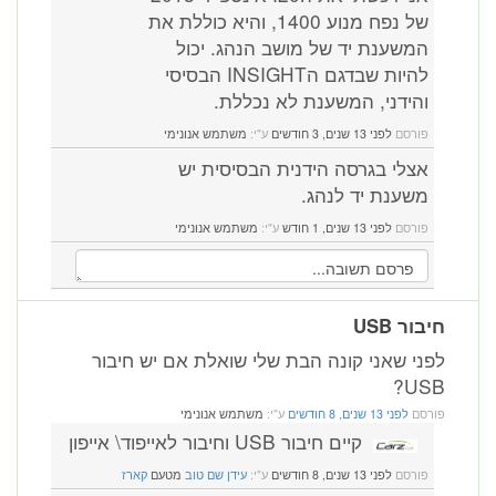
של נפח מנוע 1400, והיא כוללת את
המשענת יד של מושב הנהג. יכול
להיות שבדגם הINSIGHT הבסיסי
והידני, המשענת לא נכללת.
פורסם
לפני 13 שנים, 3 חודשים
ע"י:
משתמש אנונימי
אצלי בגרסה הידנית הבסיסית יש
משענת יד לנהג.
פורסם
לפני 13 שנים, 1 חודש
ע"י:
משתמש אנונימי
ור USB
ני שאני קונה הבת שלי שואלת אם יש חיבור
US
רסם
לפני 13 שנים, 8 חודשים
ע"י:
משתמש אנונימי
קיים חיבור USB וחיבור לאייפוד\ אייפון
פורסם
לפני 13 שנים, 8 חודשים
ע"י:
עידן שם טוב
מטעם
קארז