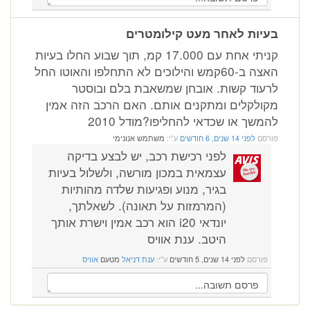
יות לאחר מעט קילומטרים
קניתי אחת עם 17.000 קמ, תוך שבוע החלו בעיות
האצה ב-60קמש והילוכים לא התחלפו והאוטו החל
עוד קשות. אובחן שמשאבת בלם ובוסטר
ולקלים ומתקנים אותם. האם הרכב הזה אמין
משך או שכדאי להחליפו?מודל 2010
רסם
לפני 14 שנים, 6 חודשים
ע"י:
משתמש אנונימי
לפני רכישת רכב, יש לבצע בדיקה
עצמאית במכון מורשה, ולשלול בעיות
בגיר, מנוע ופגיעות שלדה מהותיות
(המרמזות על תאונה). לשאלתך,
יונדאי i20 הוא רכב אמין וישרת אותך
היטב. ענת אוויס
פורסם
לפני 14 שנים, 5 חודשים
ע"י:
ענת דניאל
מטעם
אוויס