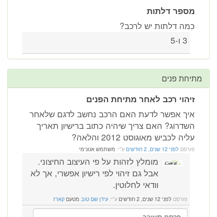
פר דלתות
ה דלתות יש לרכב?
3 ו-5
ת פנים
הוי רכב לאחר מתיחת הפנים
ך אפשר לדעת האם הרכב נחשב לדגם שלאחר
דרוג? האם צריך שיהיה כתוב ברישיון תאריך
ה לכביש מאוגוסט 2012 והלאה?
רסם
לפני 12 שנים, 2 חודשים
ע"י:
משתמש אנונימי
מומלץ לזהות על פי העיצוב החיצוני.
אבל גם זיהוי לפי רישיון אפשרי, אך לא
וודאי לחלוטין.
פורסם
לפני 12 שנים, 2 חודשים
ע"י:
עידן שם טוב
מטעם
קארז