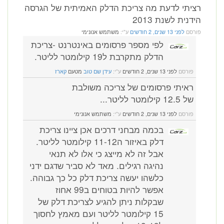
יתי לדעת מה צריכת הדלק האמיתית של הגרסה
דנית לשנת 2013
רסם
לפני 13 שנים, 2 חודשים
ע"י:
משתמש אנונימי
לפי מספר פרסומים באינטרנט -צריכת
הדלק מתקרבת ל19 קילומטר לליטר.
פורסם
לפני 13 שנים, 2 חודשים
ע"י:
עידן שם טוב
מטעם
קארז
ראיתי פרסומים של צריכה משולבת
של 12.5 קילומטר לליטר...
פורסם
לפני 13 שנים, 2 חודשים
ע"י:
משתמש אנונימי
בכמה מבחני דרכים אכן ציינו צריכת
דלק באיזור ה11-12 קילומטר לליטר.
אבל זה לא מייצג כי אלו לא תנאי
נהיגה רגילים. מאד לא סביר שדגם ידני
כלשהו יעשה צריכת דלק כל כך גבוהה.
אפשר להיות בטוחים ב99 אחוז
שבקלות ניתן להגיע לצריכת דלק של
15 קילומטר לליטר ועם מאמץ לחסוך