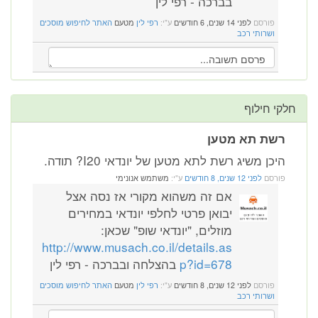
בברכה - רפי לין
פורסם
לפני 14 שנים, 6 חודשים
ע"י:
רפי לין
מטעם
האתר לחיפוש מוסכים
ושרותי רכב
 חילוף
ת תא מטען
כן משיג רשת לתא מטען של יונדאי I20? תודה.
רסם
לפני 12 שנים, 8 חודשים
ע"י:
משתמש אנונימי
אם זה משהוא מקורי אז נסה אצל
יבואן פרטי לחלפי יונדאי במחירים
מוזלים, "יונדאי שופ" שכאן:
http://www.musach.co.il/details.as
p?id=678
בהצלחה ובברכה - רפי לין
פורסם
לפני 12 שנים, 8 חודשים
ע"י:
רפי לין
מטעם
האתר לחיפוש מוסכים
ושרותי רכב