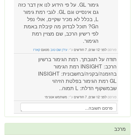
גימור GL. על פי הידוע לנו אין דבר כזה
גם אינסייט וגם GL. לגבי רמת גימור
L, בכלל לא מכיר שקיים, אולי נפל
הG? תוכל לבדוק מה קיבלת באמת
לפי רישיון הרכב, שם מצויין רמת
הגימור.
פורסם
לפני 12 שנים, 7 חודשים
ע"י:
עידן שם טוב
מטעם
קארז
תודה על תגובתך. רמת הגימור ברשיון
הרכב: INSIGHT רמת הגימור
בהזמנה/בקניה/בחשבונית: INSIGHT
GL רמת הגימור בפלטת הזיהוי
שבמשקוף הדלת: L תמוה..
פורסם
לפני 12 שנים, 7 חודשים
ע"י:
משתמש אנונימי
ב