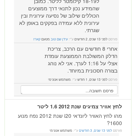
ל18-19 קילומטר לליטר. כמובן
שהמידע נכון לתנאי דרך ממוצעים
הכוללים שילוב של נסיעה עירונית ובין
עירונית ללא עמידה בפקקים באופן לא
שגרתי.
פורסם
לפני 13 שנים, 2 חודשים
ע"י:
עידן שם טוב
מטעם
קארז
אחרי 8 חודשים עם הרכב, צריכת
הדלק המשולבת הממוצעת עומדת
אצלי על 1:16 לערך. אני לא נוהג
בצורה חסכונית במיוחד.
פורסם
לפני 13 שנים, 1 חודש
ע"י:
משתמש אנונימי
 אוויר צמיגים שנת 2012 1.6 ליטר
מהו לחץ האוויר ליונדאי i20 שנת 2012 נפח מנוע
160
רסם
לפני 13 שנים, 3 חודשים
ע"י:
משתמש אנונימי