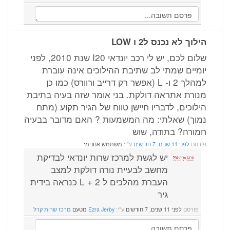
וך לא נכנס ל2 ו LOW
שלום לכם, יש לי רכב יונדאי I20 שנת 2010, לפני
מיים שמתי לב שתיבת ההילוכים אינה עוברת
למהלך 2 ו- L (אפשר רק דרייב ורוורס) כמו כן
ורת אתראה דולקת. בני אומר שזה בעיה בתיבת
לוכים, לדבריו חיישן טווח של הגיר תקוע (מתח
וך) שאלתי: מה המשמעות ? האם מדובר בבעיה
ורה? בתודה, שוש
רסם
לפני 11 שנים, 7 חודשים
ע"י:
משתמש אנונימי
יש לגשת למרכז שרות יונדאי לבדיקת
מחשב לבעיית נורה דולקת למצב
העברת מהלכים ל 2 + L כנראה בידית
גיר
פורסם
לפני 11 שנים, 7 חודשים
ע"י:
Ezra Jerby
מטעם
מרכז שרות קרל