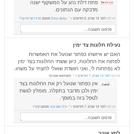
פתח דלת נהג על המשקוף ישנה
מדבקה עם הנתונים.
פורסם
לפני 13 שנים, 2 חודשים
ע"י:
Ezra Jerby
מטעם
מרכז שרות קרל
ילת חלונות צד ימין
ם יש איזשהו כפתור שנועל את האפשרות
תוח את החלונות, כיוון ששתי החלונות בצד ימין
 נפתחות לי, ואני חושדת שאולי לחצתי על משהו.
רסם
לפני 13 שנים, 7 חודשים
ע"י:
משתמש אנונימי
אין כפתור שנועל רק את החלונות בצד
ימין ולכן מדובר בתקלה. מומלץ לגשת
לטפל בזה במוסך.
פורסם
לפני 13 שנים, 7 חודשים
ע"י:
עידן שם טוב
מטעם
קארז
ץ אוויר