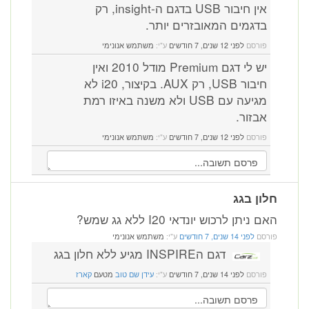
אין חיבור USB בדגם ה-insight, רק
בדגמים המאובזרים יותר.
פורסם
לפני 12 שנים, 7 חודשים
ע"י:
משתמש אנונימי
יש לי דגם Premium מודל 2010 ואין
חיבור USB, רק AUX. בקיצור, i20 לא
מגיעה עם USB ולא משנה באיזו רמת
אבזור.
פורסם
לפני 12 שנים, 7 חודשים
ע"י:
משתמש אנונימי
ון בגג
 ניתן לרכוש יונדאי I20 ללא גג שמש?
רסם
לפני 14 שנים, 7 חודשים
ע"י:
משתמש אנונימי
דגם הINSPIRE מגיע ללא חלון בגג
פורסם
לפני 14 שנים, 7 חודשים
ע"י:
עידן שם טוב
מטעם
קארז