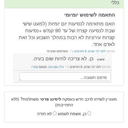
אמה לשימוש יומיומי
ם מתאימה לנסיעות יום יומיות (למעט שישי
שבת לנסיעה קצרה של עד 90 קמ'ש +נסיעות
רות עירוניות לא רבות במהלך השבוע וכל זאת
דם אחד.
רסם
לפני 13 שנים, 8 חודשים
ע"י:
משתמש אנונימי
כן. לא צריכה להיות שום בעיה.
פורסם
לפני 13 שנים, 8 חודשים
ע"י:
עידן שם טוב
מטעם
קארז
ניין לשדרג לרכב חדש בעסקת
ליסינג פרטי
משתלמת? (ללא
התחייבות)
כן, אשמח לשמוע
לא תודה