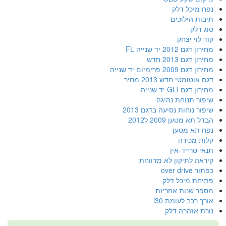
יכל דלק
הילוכים
ק
י יצחק
20 יד שנייה FL
 2013 חדש
פרימיום יד שנייה
מטי חדש 2013 מחיר
GLI יד שנייה
 תנוחת נהיגה
וחות נסיעה בדגם 2013
טען 2009 ל2012
א מטען
מכירה
רייד-אין
 לתיקון לא מדווחת
ove
 מיכל דלק
שנות אחריות
כב לעומת i30
אזהרה דלק