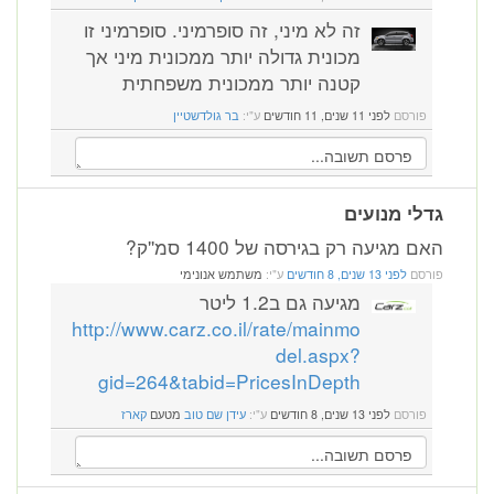
זה לא מיני, זה סופרמיני. סופרמיני זו
מכונית גדולה יותר ממכונית מיני אך
קטנה יותר ממכונית משפחתית
פורסם
לפני 11 שנים, 11 חודשים
ע"י:
בר גולדשטיין
לי מנועים
 מגיעה רק בגירסה של 1400 סמ''ק?
רסם
לפני 13 שנים, 8 חודשים
ע"י:
משתמש אנונימי
מגיעה גם ב1.2 ליטר
http://www.carz.co.il/rate/mainmo
del.aspx?
gid=264&tabid=PricesInDepth
פורסם
לפני 13 שנים, 8 חודשים
ע"י:
עידן שם טוב
מטעם
קארז