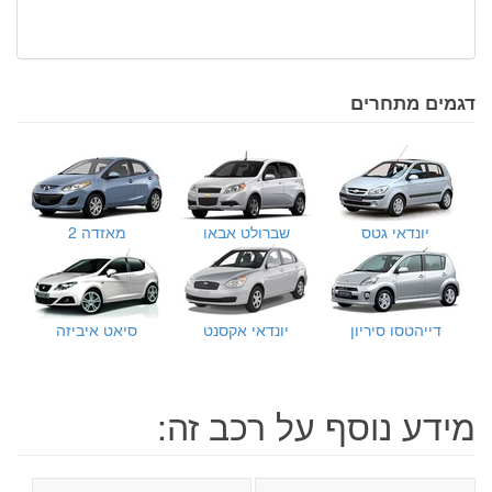
דגמים מתחרים
יונדאי גטס
שברולט אבאו
מאזדה 2
דייהטסו סיריון
יונדאי אקסנט
סיאט איביזה
מידע נוסף על רכב זה: