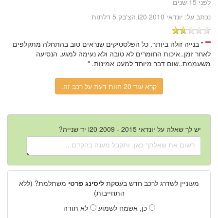
לפני 15 שנים
נכתב על:
יונדאי i20 2010 הצ'בק 5 דלתות
" בנייה זולה ביותר. כל הפלסטיקים שנראים טוב בהתחלה מתקלפים
לאחר זמן..איכות החומרים לא טובה ולא נעימה למגע. הנסיעה
משעממת..שום דבר מיוחד למעט אמינות. "
קרא עוד 20 חוות דעת על רכב זה.
יש לך שאלה על יונדאי i20 2009 - 2015 יד שנייה?
מעוניין לשדרג לרכב חדש בעסקת
ליסינג פרטי
משתלמת? (ללא
התחייבות)
כן, אשמח לשמוע
לא תודה