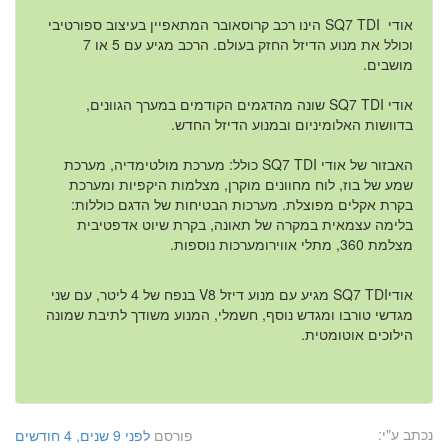
אודי SQ7 TDI
הינו רכב קרוסאובר המתאפיין בעיצוב ספורטיבי
וכולל את מנוע הדיזל החזק בעולם. הרכב מגיע עם 5 או 7
מושבים.
אודי SQ7 TDI שונה מהדגמים הקודמים במערך הגוונים,
בדוושות האלומיניום ובמנוע הדיזל החדש.
האבזור של
אודי SQ7 TDI כולל: מערכת מולטימדיה, מערכת
שמע של בוז, לוח מחוונים מוקרן, מצלמות היקפיות ומערכת
בקרת אקלים מפוצלת. מערכות הבטיחות של הדגם כוללות:
בלימה עצמאית במקרה של תאונה, בקרת שיוט אדפטיבית
מצלמת 360, מתלי אוויר
ומערכות נוספות.
אודיSQ7 TDI
מגיע עם מנוע דיזל V8 בנפח של 4 ליטר, עם שני
מגדשי טורבו ומגדש נוסף, חשמלי, המנוע משודך
לתיבת שמונה
הילוכים אוטומטית.
נכתב ע"י:
פורסם
לפני 9 שנים, 4 חודשים