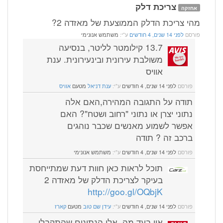
צריכת דלק
אחזקה
מהי צריכת הדלק הממוצעת של מאזדה 2?
פורסם
לפני 14 שנים, 4 חודשים
ע"י:
משתמש אנונימי
13.7 קילומטר לליטר, בנסיעה
משולבת עירונית ובינעירונית. ענת
אוויס
פורסם
לפני 14 שנים, 4 חודשים
ע"י:
ענת דניאל
מטעם
אוויס
תודה על התגובה המהירה,האם אלה
נתוני יצרן או נתוני "רחוב ושטח"? האם
אפשר לשמוע מאנשים שכבר נוהגים
ברכב זה ? תודה
פורסם
לפני 14 שנים, 4 חודשים
ע"י:
משתמש אנונימי
תוכל לראות כאן חוות דעת שמתייחסת
בעיקר לצריכת הדלק של מאזדה 2
http://goo.gl/OQbjK
פורסם
לפני 14 שנים, 4 חודשים
ע"י:
עידן שם טוב
מטעם
קארז
אין בעד מה. אלו הנתונים שהתקבלו