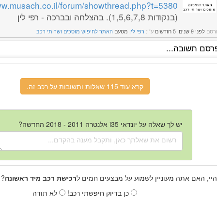
www.musach.co.il/forum/showthread.php?t=5380
(בנקודות 1,5,6,7,8). בהצלחה ובברכה - רפי לין
רסם
לפני 9 שנים, 5 חודשים
ע"י:
רפי לין
מטעם
האתר לחיפוש מוסכים ושרותי רכב
קרא עוד 115 שאלות ותשובות על רכב זה.
יש לך שאלה על יונדאי i35 אלנטרה 2011 - 2018 החדשה?
היי, האם אתה מעוניין לשמוע על מבצעים חמים ל
רכישת רכב מיד ראשונה
? 
כן בדיוק חיפשתי רכב!
לא תודה