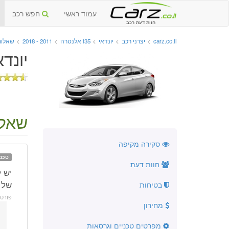
עמוד ראשי
חפש רכב
חוות דעת רכב
carz.co.il
>
יצרני רכב
>
יונדאי
>
i35 אלנטרה
>
2011 - 2018
>
שאלות
יונדאי i35 אלנטרה החדשה
שאלה
סקירה מקיפה
טכני
חוות דעת
של 
בטיחות
פורס
מחירון
מפרטים טכניים וגרסאות