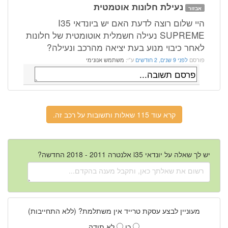
נעילת חלונות אוטמטית
אבזור
היי שלום רוצה לדעת האם יש ביונדאי I35
SUPREME נעילה חשמלית אוטומטית של חלונות
לאחר כיבוי מנוע בעת יציאה מהרכב ונעילה?
פורסם
לפני 9 שנים, 2 חודשים
ע"י:
משתמש אנונימי
קרא עוד 115 שאלות ותשובות על רכב זה.
יש לך שאלה על יונדאי i35 אלנטרה 2011 - 2018 החדשה?
מעוניין לבצע עסקת טרייד אין משתלמת? (ללא התחייבות)
כן
לא תודה