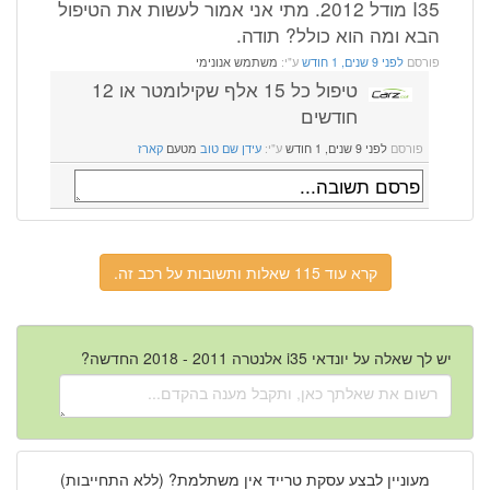
I35 מודל 2012. מתי אני אמור לעשות את הטיפול
הבא ומה הוא כולל? תודה.
פורסם
לפני 9 שנים, 1 חודש
ע"י:
משתמש אנונימי
טיפול כל 15 אלף שקילומטר או 12
חודשים
פורסם
לפני 9 שנים, 1 חודש
ע"י:
עידן שם טוב
מטעם
קארז
קרא עוד 115 שאלות ותשובות על רכב זה.
יש לך שאלה על יונדאי i35 אלנטרה 2011 - 2018 החדשה?
מעוניין לבצע עסקת טרייד אין משתלמת? (ללא התחייבות)