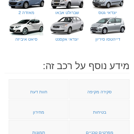
יונדאי גטס
שברולט אבאו
מאזדה 2
דייהטסו סיריון
יונדאי אקסנט
סיאט איביזה
מידע נוסף על רכב זה:
סקירה מקיפה
חוות דעת
בטיחות
מחירון
מפרטים טכניים
תמונות