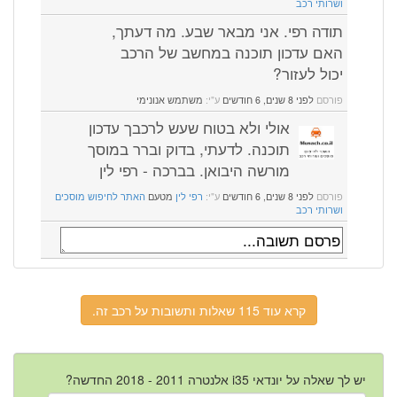
ושרותי רכב
תודה רפי. אני מבאר שבע. מה דעתך,
האם עדכון תוכנה במחשב של הרכב
יכול לעזור?
פורסם
לפני 8 שנים, 6 חודשים
ע"י:
משתמש אנונימי
אולי ולא בטוח שעש לרכבך עדכון
תוכנה. לדעתי, בדוק וברר במוסך
מורשה היבואן. בברכה - רפי לין
פורסם
לפני 8 שנים, 6 חודשים
ע"י:
רפי לין
מטעם
האתר לחיפוש מוסכים
ושרותי רכב
קרא עוד 115 שאלות ותשובות על רכב זה.
יש לך שאלה על יונדאי i35 אלנטרה 2011 - 2018 החדשה?