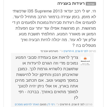
רעידות בעצירה
אמינות
הי. יש לי רכב יונדאי I35 Supreme 2013 שרכשתי
לא מזמן. בזמן עצירה ברמזור הרכב מתחיל לרעוד.
לפעמים אלו רעידות סבירות/נמוכות ולפעמים הן די
מורגשות. הן מורגשות אפילו עוד יותר עם הפעלת
המזגן או מאוורר המנוע. החלפתי תושבת מנוע
עליון אך לא עזר. מה יכולה להיות הבעיה ואיך
מטפלים בה ?
פורסם
לפני 8 שנים, 6 חודשים
ע"י:
משתמש אנונימי
צריך לראות אם בעמידה סבובי המנוע
נמוכים מדי וזה הגורם לרעידות או
שתושבת כלשהיא גורמת לכך. כמובן
שהאיבחון הנכון והתיקון יכול להיעשות
במוסך מקצועי וטוב. אם תכתוב מהיכן
אתה בארץ, אז אולי ניתן יהיה לכוונך
למוסך מתאים באזורך. בברכה - רפי
לין
פורסם
לפני 8 שנים, 6 חודשים
ע"י:
רפי לין
מטעם
האתר לחיפוש מוסכים