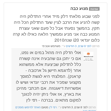
מנוע כבה
אמינות
לפני שבוע מלאתי דלק מייד אחרי התדלוק היה
קשה להניע את הרכב לציין שעד התדלוק הכל היה
תקין. בהמשך נסעתי אבל כל פעם שאני עוצרת
המנוע כבה אני מניע וממשיך הלאה כאילו לא קרה
כלום יונדאי i20 שנה2010
פורסם
לפני 8 שנים, 3 חודשים
ע"י:
משתמש אנונימי
אולי הדלק היה מהול במים או נפט,
אם כי יתכן גם שהבעיה אינה קשורה
כלל לתדלוק שביצעת אלא ממשהוא
אחר (לדוגמא חיישן גל ארכובה -
קראנק). המלצתי היא לגשת למוסך
מקצועי שמכיר את רכבי יונדאי ושיש לו
אפשרויות דיאגנוזה. אם תכתבי מהיכן
את בארץ, אז אולי ניתן יהיה לכוונך
למקום מתאים. בברכה - רפי לין
פורסם
לפני 8 שנים, 3 חודשים
ע"י:
רפי לין
מטעם
האתר לחיפוש מוסכים
ושרותי רכב