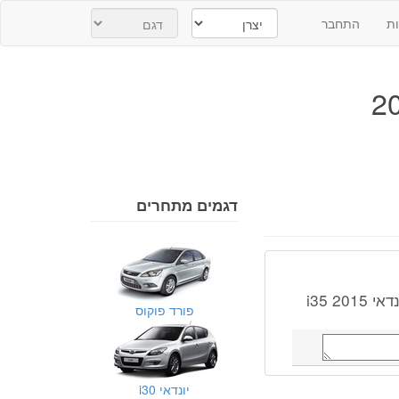
ת
התחבר
דגמים מתחרים
 i35
פורד פוקוס
יונדאי i30