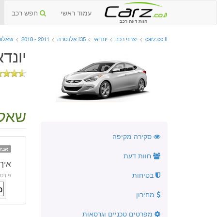
עמוד ראשי
חפש רכב
חוות דעת רכב
carz.co.il
>
יצרני רכב
>
יונדאי
>
i35 אלנטרה
>
2011 - 2018
>
שאלות
יונדאי i35 אלנטרה החדשה
שאלה
סקירה מקיפה
אבזו
חוות דעת
איך 
בטיחות
פורס
מחירון
מפרטים טכניים וגרסאות