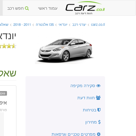
עמוד ראשי
חפש רכב
חוות דעת רכב
carz.co.il
>
יצרני רכב
>
יונדאי
>
i35 אלנטרה
>
2011 - 2018
>
שאלות
יונדאי i35 אלנטרה החדשה
שאלה
סקירה מקיפה
טכני
חוות דעת
איפ
בטיחות
פורס
מחירון
מפרטים טכניים וגרסאות