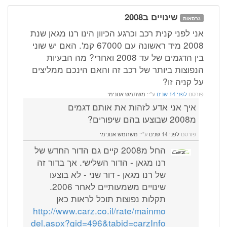
שינויים ב2008
גרסאות
אני לפני קנית רכב וכרגע הכיוון הינו רנו מגאן שנת
2008 מיד ראשונה עם 67000 קמ'. האם יש שוני
בין הדגמים של עד 2008 ואחרי? מה הבעיות
הנפוצות ביותר של רכב זה והאם הינכם ממליצים
על קניה זו?
פורסם
לפני 14 שנים
ע"י:
משתמש אנונימי
איך אני אדע לזהות את אותם דגמים
מ2008 שבוצעו בהם שיפורים?
פורסם
לפני 14 שנים
ע"י:
משתמש אנונימי
החל מ2008 קיים גם הדור החדש של
רנו מגאן - הדור השלישי. אך בדור זה
של רנו מגאן - דור שני - לא בוצעו
שינויים משמעותיים לאחר 2006.
תקלות נפוצות תוכל לראות כאן
http://www.carz.co.il/rate/mainmo
del.aspx?gid=496&tabid=carzInfo