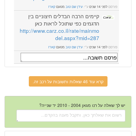
פורסם
לפני 14 שנים
ע"י:
עידן שם טוב
מטעם
קארז
קיימים הרבה הבדלים חיצוניים בין
הדגמים כפי שתוכל לראות כאן
http://www.carz.co.il/rate/mainmo
del.aspx?mid=287
פורסם
לפני 14 שנים
ע"י:
עידן שם טוב
מטעם
קארז
קרא עוד 46 שאלות ותשובות על רכב זה.
יש לך שאלה על רנו מגאן 2004 - 2010 יד שנייה?