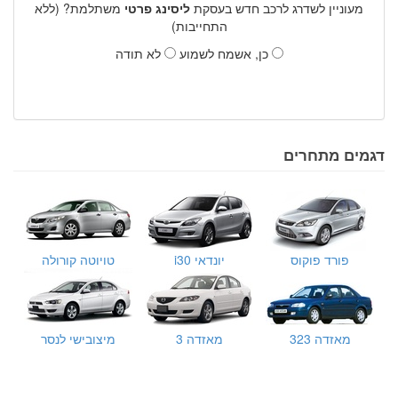
מעוניין לשדרג לרכב חדש בעסקת
ליסינג פרטי
משתלמת? (ללא
התחייבות)
כן, אשמח לשמוע
לא תודה
דגמים מתחרים
פורד פוקוס
יונדאי i30
טויוטה קורולה
מאזדה 323
מאזדה 3
מיצובישי לנסר