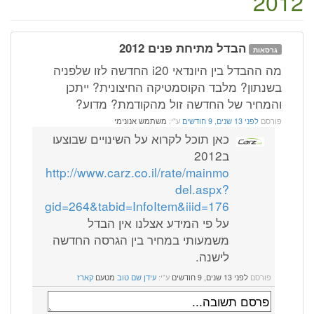
2012
הבדל מתיחת פנים 2012
גרסאות
מה ההבדל בין היונדאי i20 החדשה לזו שלפניה
בשנתון? מלבד הקוסמטיקה החיצונית? ייתכן
והמחיר של החדשה זול מהקודמת? מדוע?
פורסם
לפני 13 שנים, 9 חודשים
ע"י:
משתמש אנונימי
כאן תוכל לקרוא על השינויים שבוצעו
ב2012
http://www.carz.co.il/rate/mainmo
del.aspx?
gid=264&tabid=InfoItem&iiid=176
על פי המידע אצלנו אין הבדל
משמעותי במחיר בין הגרסה החדשה
לישנה.
פורסם
לפני 13 שנים, 9 חודשים
ע"י:
עידן שם טוב
מטעם
קארז