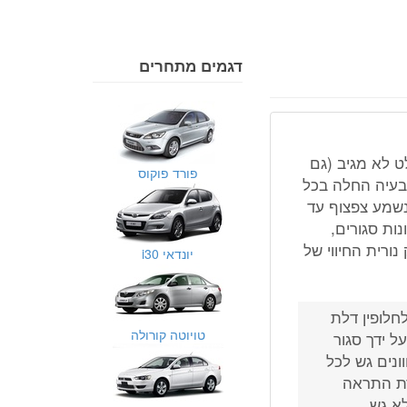
דגמים מתחרים
ט לא מגיב (גם
פורד פוקוס
בעיה החלה בכל
נשמע צפצוף עד
ות סגורים,
נורית החיווי של
יונדאי i30
חלופין דלת
טויוטה קורולה
ל ידך סגור
נים גש לכל
רת התראה
לא גש