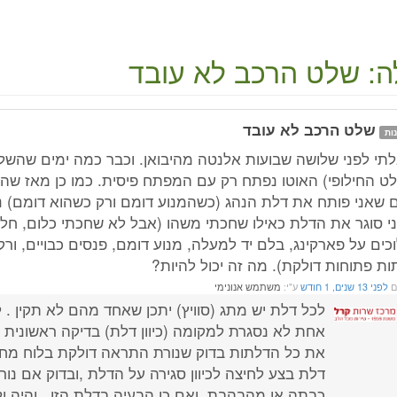
: שלט הרכב לא עובד
שלט הרכב לא עובד
ות
לתי לפני שלושה שבועות אלנטה מהיבואן. וכבר כמה ימים שהשל
ט החילופי) האוטו נפתח רק עם המפתח פיסית. כמו כן מאז שה
 שאני פותח את דלת הנהג (כשהמנוע דומם ורק כשהוא דומם) 
י סוגר את הדלת כאילו שחכתי משהו (אבל לא שחכתי כלום, חלונ
וכים על פארקינג, בלם יד למעלה, מנוע דומם, פנסים כבויים, ורק 
ות פתוחות דולקת). מה זה יכול להיות?
ם
לפני 13 שנים, 1 חודש
ע"י:
משתמש אנונימי
לכל דלת יש מתג (סוויץ) יתכן שאחד מהם לא תקין . ל
אחת לא נסגרת למקומה (כיוון דלת) בדיקה ראשונית ע
את כל הדלתות בדוק שנורת התראה דולקת בלוח מחוו
דלת בצע לחיצה לכיוון סגירה על הדלת ,ובדוק אם נו
כבתה או מהבהבת ,ואם כן הבעיה בדלת הזו . והיה ו