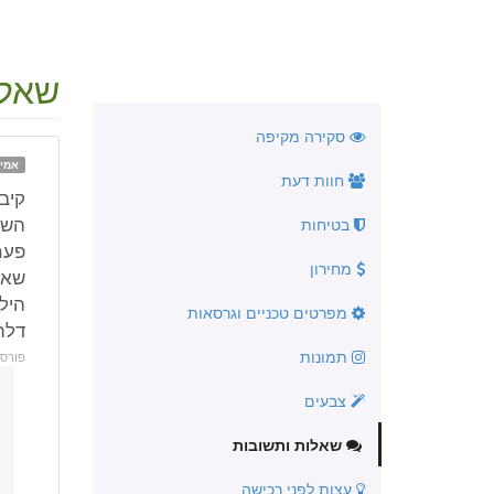
שאלה
סקירה מקיפה
אמינ
חוות דעת
קיב
השל
בטיחות
פעם
מחירון
שאנ
היל
מפרטים טכניים וגרסאות
דלת
תמונות
פורס
צבעים
שאלות ותשובות
עצות לפני רכישה