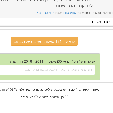
לבדיקת במרכז שרות
רסם
לפני 13 שנים, 1 חודש
ע"י:
Ezra Jerby
מטעם
מרכז שרות קרל
קרא עוד 115 שאלות ותשובות על רכב זה.
יש לך שאלה על יונדאי i35 אלנטרה 2011 - 2018 החדשה?
מעוניין לשדרג לרכב חדש בעסקת
ליסינג פרטי
משתלמת? (ללא התחי
כן, אשמח לשמוע
לא תודה