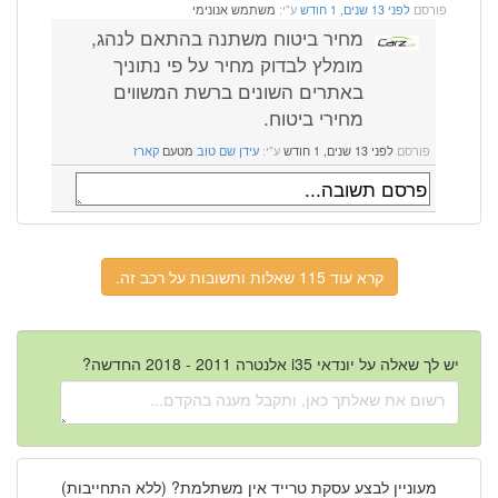
פורסם
לפני 13 שנים, 1 חודש
ע"י:
משתמש אנונימי
מחיר ביטוח משתנה בהתאם לנהג,
מומלץ לבדוק מחיר על פי נתוניך
באתרים השונים ברשת המשווים
מחירי ביטוח.
פורסם
לפני 13 שנים, 1 חודש
ע"י:
עידן שם טוב
מטעם
קארז
קרא עוד 115 שאלות ותשובות על רכב זה.
יש לך שאלה על יונדאי i35 אלנטרה 2011 - 2018 החדשה?
מעוניין לבצע עסקת טרייד אין משתלמת? (ללא התחייבות)