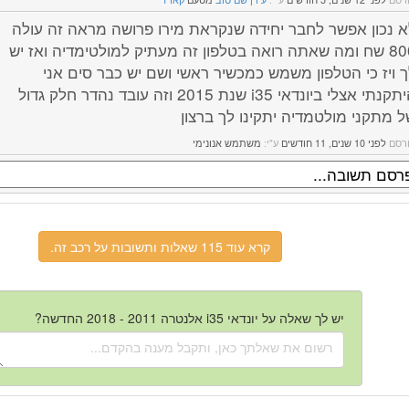
א נכון אפשר לחבר יחידה שנקראת מירו פרושה מראה זה עולה
800 שח ומה שאתה רואה בטלפון זה מעתיק למולטימדיה ואז יש
ך ויז כי הטלפון משמש כמכשיר ראשי ושם יש כבר סים אני
היתקנתי אצלי ביונדאי i35 שנת 2015 וזה עובד נהדר חלק גדול
ל מתקני מולטמדיה יתקינו לך ברצון
רסם
לפני 10 שנים, 11 חודשים
ע"י:
משתמש אנונימי
קרא עוד 115 שאלות ותשובות על רכב זה.
יש לך שאלה על יונדאי i35 אלנטרה 2011 - 2018 החדשה?