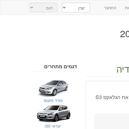
ת
התחבר
יה
דגמים מתחרים
איך ניתן לחבר את ה WAZE למסך המולטימדיה של הרכב או בכלל את הגלאקס S3
פורד פוקוס
יונדאי i30