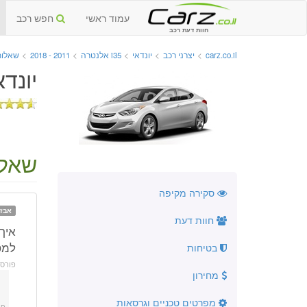
עמוד ראשי
חפש רכב
חוות דעת רכב
carz.co.il
>
יצרני רכב
>
יונדאי
>
i35 אלנטרה
>
2011 - 2018
>
שאלות
יונדאי i35 אלנטרה החדשה
שאלה
סקירה מקיפה
אבזו
חוות דעת
למס
בטיחות
פורס
מחירון
מפרטים טכניים וגרסאות
פו