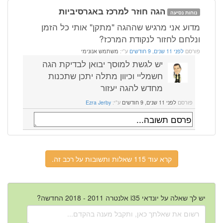
הגה חוזר למרכז באגרסיביות
נוחות נסיעה
מדוע אני מרגיש שההגה "מתקן" אותי כל הזמן
ונלחם לחזור לנקודת המרכז?
פורסם
לפני 11 שנים, 9 חודשים
ע"י:
משתמש אנונימי
יש לגשת למוסך יבואן לבדיקת הגה
חשמליי וכיוון מתלה יתכן שתכנות
מחדש להגה יעזור
פורסם
לפני 11 שנים, 9 חודשים
ע"י:
Ezra Jerby
קרא עוד 115 שאלות ותשובות על רכב זה.
יש לך שאלה על יונדאי i35 אלנטרה 2011 - 2018 החדשה?