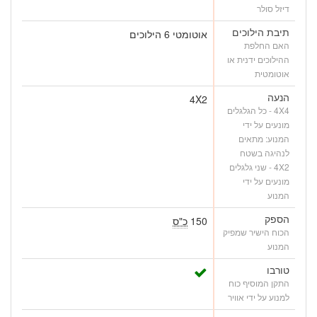
דיזל סולר
תיבת הילוכים
אוטומטי 6 הילוכים
האם החלפת
ההילוכים ידנית או
אוטומטית
הנעה
4X2
4X4 - כל הגלגלים
מונעים על ידי
המנוע: מתאים
לנהיגה בשטח
4X2 - שני גלגלים
מונעים על ידי
המנוע
הספק
150
כ"ס
הכוח הישיר שמפיק
המנוע
טורבו
התקן המוסיף כוח
למנוע על ידי אוויר