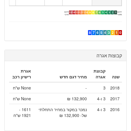
זיהום
זיהום
15
14
13
12
11
10
9
8
7
6
5
4
3
2
1
מזערי
מרבי
8
7
6
5
4
3
2
1
0
קבוצות אגרה
קבוצת
אגרת
שנה
אגרה
מחיר דגם חדש
רישיון רכב
2018
3
-
None ש"ח
2017
3 ו-4
132,900 ₪
None ש"ח
2016
3 ו-4
נמכר במקור במחיר התחלתי
1611 -
של- 132,900 ₪
1921 ש"ח