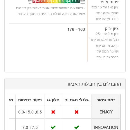
זיהום אוויר
6
4
זיהום
זיהום
15
14
13
12
11
10
9
8
7
5
3
2
1
מזערי
מרבי
ציון מ-1 עד 15 ככל
- רמות גימור ושנות ייצור שונות בעלות ניקוד זיהום
שהוא גבוה יותר
אוויר שונה. ראה טבלת הבדלים בהמשך העמוד.
הרכב מזהם יותר
ציון ירוק
163 - 176
ציון מ-0 עד 251
ככל שהוא גבוה יותר
הרכב מזהם יותר
ושיעור המס של
הרכב גבוה יותר
ההבדלים בין חבילות האבזור
רמת גימור
גלגלי מגנזיום
חלון גג
ניקוד בטיחות
מצלמת 
ENJOY
0.5, 5.0 ו-6.0
INNOVATION
7.5 ו-7.0