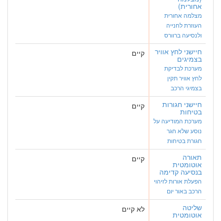
אחורית)
מצלמה אחורית
העוזרת לחנייה
ולנסיעה ברוורס
חיישני לחץ אוויר
קיים
בצמיגים
מערכת לבדיקת
לחץ אוויר תקין
בצמיגי הרכב
חיישני חגורות
קיים
בטיחות
מערכת המודיעה על
נוסע שלא חגר
חגורת בטיחות
תאורה
קיים
אוטומטית
בנסיעה קדימה
הפעלת אורות לזיהוי
הרכב באור יום
שליטה
לא קיים
אוטומטית