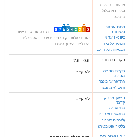
מונעת התהפכות
וסטייה ממסלול
הנהיגה
רמת אבזור
6
5
1
8
7
4
3
2
0
בטיחות
- רמות גימור ושנות ייצור
ציון מ-1 עד 8
שונות בעלות ניקוד בטיחות שונה. ראה טבלת
המעיד על ציוד
הבדלים בהמשך העמוד.
הבטיחות של הרכב
ניקוד בטיחות
0.5 - 7.5
בקרת סטייה
לא קיים
מנתיב
התראה על מעבר
נתיב לא מתוכנן
חיישן מרחק
לא קיים
קדמי
התראה על
התנגשות מלפנים
(לעיתים בשילוב
בלימה אוטומטית)
זיהוי שטח מת
קיים בחלק מהגרסאות