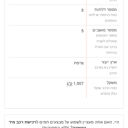
מספר דלתות
5
כמה כניסות יש לתא
הנוסעים
מספר מושבים
5
מספר האנשים
שיוכלים לשבת
ברכב עם חגורת
בטיחות
ארץ ייצור
צרפת
הארץ בא מורכב
הרכב
משקל
1,507
ק"ג
כמה הרכב שוקל
כולל גלגלים
היי, האם אתה מעוניין לשמוע על מבצעים חמים ל
רכישת רכב מיד
ראשונה
? (ללא התחייבות)