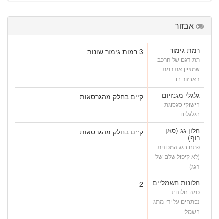
אבזור
רמת גימור
3 רמות גימור שונות
תת-דגם של הרכב
שמציין את רמת
האבזור בו
גלגלי מגנזיום
קיים בחלק מהגרסאות
חישוקי סגסוגת
בגלגלים
חלון גג (סאן
קיים בחלק מהגרסאות
רוף)
פתח בגג המכונית
(לא קיפול שלם של
הגג)
חלונות חשמליים
2
כמה חלונות
נפתחים על ידי מתג
חשמלי