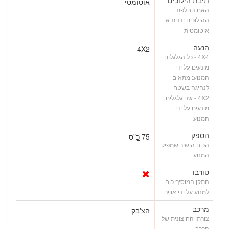
אוטומטי
האם החלפת
ההילוכים ידנית או
אוטומטית
הנעה
4X2
4X4 - כל הגלגלים
מונעים על ידי
המנוע: מתאים
לנהיגה בשטח
4X2 - שני גלגלים
מונעים על ידי
המנוע
הספק
75
כ"ס
הכוח הישיר שמפיק
המנוע
טורבו
התקן המוסיף כוח
למנוע על ידי אוויר
מרכב
הצ'בק
צורתו החיצונית של
הרכב